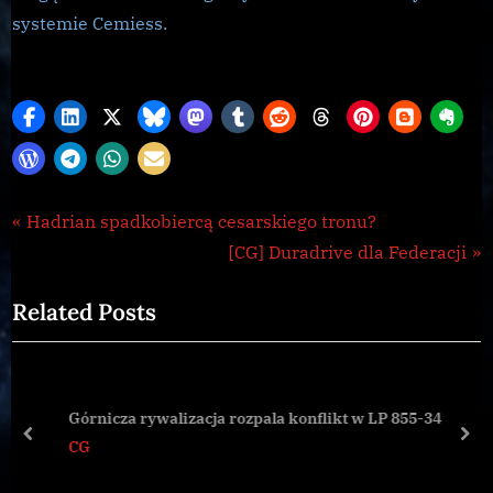
systemie Cemiess.
CG
Nawigacja
P
Hadrian spadkobiercą cesarskiego tronu?
,
r
N
[CG] Duradrive dla Federacji
wpisu
Galnet
e
e
,
Related Posts
v
x
news
i
t
o
P
u
o
Górnicza rywalizacja rozpala konflikt w LP 855-34
s
s
prev
nex
CG
P
t