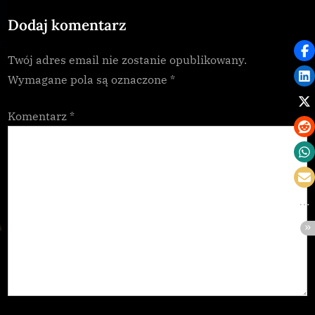
o
:
Dodaj komentarz
s
t
Twój adres email nie zostanie opublikowany.
:
Wymagane pola są oznaczone
*
Komentarz
*