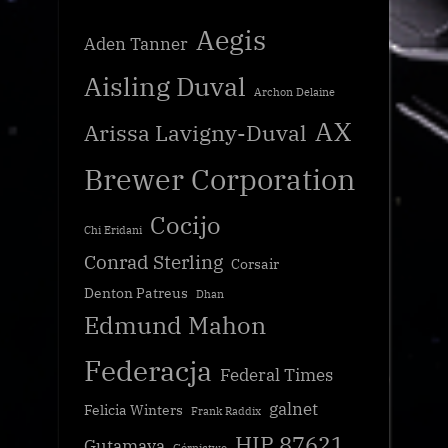
Aegis
Aden Tanner
Aisling Duval
Archon Delaine
AX
Arissa Lavigny-Duval
Brewer Corporation
Cocijo
Chi Eridani
Conrad Sterling
Corsair
Denton Patreus
Dhan
Edmund Mahon
Federacja
Federal Times
galnet
Felicia Winters
Frank Raddix
HIP 87621
Gutamaya