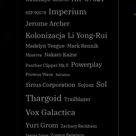
Górnictwo
Imperium
HIP 90578
Jerome Archer
Kolonizacja
Li Yong-Rui
Madelyn Teague
Mark Rennik
Nakato Kaine
Minerva
Powerplay
Panther Clipper Mk II
Proteus Wave
Salvation
Sol
Sirius Corporation
Sojusz
Thargoid
Trailblazer
Vox Galactica
Yuri Grom
Zachary Rackham
Zorgon Peterson
Zemina Torval