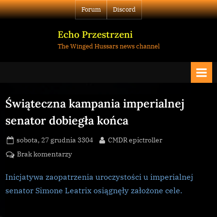
Skip
Forum
Discord
to
content
Echo Przestrzeni
The Winged Hussars news channel
Świąteczna kampania imperialnej
senator dobiegła końca
Posted
By
sobota, 27 grudnia 3304
CMDR epictroller
on
do
Brak komentarzy
Świąteczna
kampania
Inicjatywa zaopatrzenia uroczystości u imperialnej
imperialnej
senator Simone Leatrix osiągnęły założone cele.
senator
dobiegła