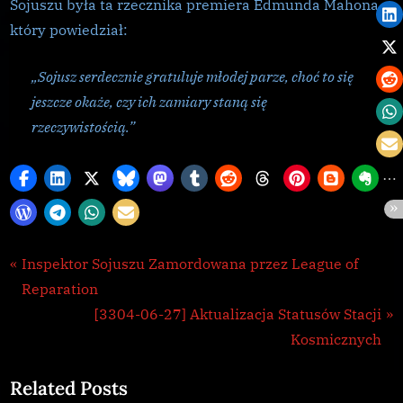
Sojuszu była ta rzecznika premiera Edmunda Mahona,
który powiedział:
„Sojusz serdecznie gratuluje młodej parze, choć to się
jeszcze okaże, czy ich zamiary staną się
rzeczywistością.”
Galnet
Nawigacja
P
Inspektor Sojuszu Zamordowana przez League of
r
Reparation
wpisu
e
N
[3304-06-27] Aktualizacja Statusów Stacji
v
e
Kosmicznych
i
x
Related Posts
o
t