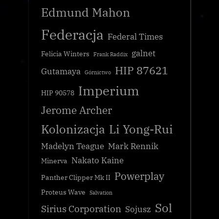
Edmund Mahon
Federacja
Federal Times
galnet
Felicia Winters
Frank Raddix
HIP 87621
Gutamaya
Górnictwo
Imperium
HIP 90578
Jerome Archer
Kolonizacja
Li Yong-Rui
Madelyn Teague
Mark Rennik
Nakato Kaine
Minerva
Powerplay
Panther Clipper Mk II
Proteus Wave
Salvation
Sol
Sirius Corporation
Sojusz