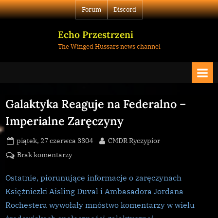
Skip
Forum
Discord
to
content
Echo Przestrzeni
The Winged Hussars news channel
Galaktyka Reaguje na Federalno –
Imperialne Zaręczyny
Posted
By
piątek, 27 czerwca 3304
CMDR Ryczypior
on
do
Brak komentarzy
Galaktyka
Reaguje
Ostatnie, piorunujące informacje o zaręczynach
na
Księżniczki Aisling Duval i Ambasadora Jordana
Federalno
Rochestera wywołały mnóstwo komentarzy w wielu
–