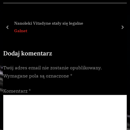
u
P
s
o
P
s
Nanoleki Vitadyne stały się legalne
o
t
prev
nex
Galnet
s
:
t
Dodaj komentarz
:
Twój adres email nie zostanie opublikowany.
Wymagane pola są oznaczone
*
Komentarz
*