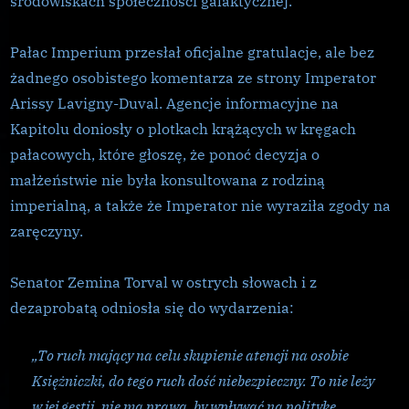
środowiskach społeczności galaktycznej.
Imperialne
Zaręczyny
Pałac Imperium przesłał oficjalne gratulacje, ale bez
żadnego osobistego komentarza ze strony Imperator
Arissy Lavigny-Duval. Agencje informacyjne na
Kapitolu doniosły o plotkach krążących w kręgach
pałacowych, które głoszę, że ponoć decyzja o
małżeństwie nie była konsultowana z rodziną
imperialną, a także że Imperator nie wyraziła zgody na
zaręczyny.
Senator Zemina Torval w ostrych słowach i z
dezaprobatą odniosła się do wydarzenia:
„To ruch mający na celu skupienie atencji na osobie
Księżniczki, do tego ruch dość niebezpieczny. To nie leży
w jej gestii, nie ma prawa, by wpływać na politykę