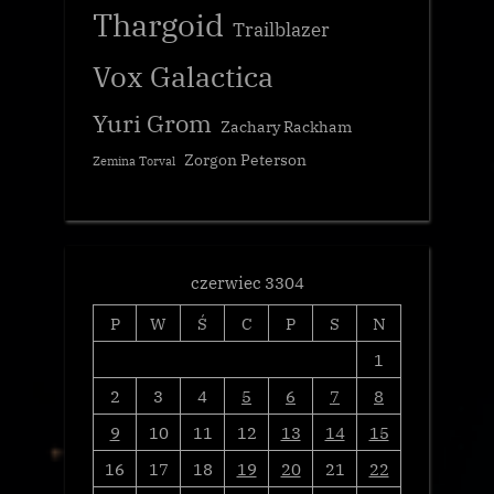
Thargoid
Trailblazer
Vox Galactica
Yuri Grom
Zachary Rackham
Zorgon Peterson
Zemina Torval
czerwiec 3304
P
W
Ś
C
P
S
N
1
2
3
4
5
6
7
8
9
10
11
12
13
14
15
16
17
18
19
20
21
22