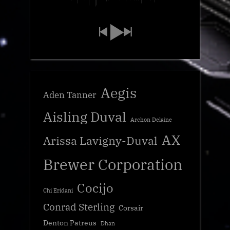
Aegis
Aden Tanner
Aisling Duval
Archon Delaine
AX
Arissa Lavigny-Duval
Brewer Corporation
Cocijo
Chi Eridani
Conrad Sterling
Corsair
Denton Patreus
Dhan