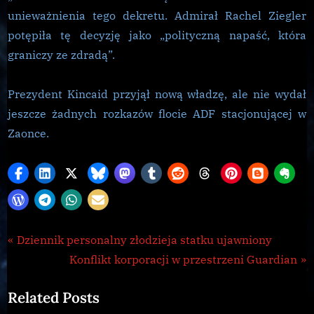
unieważnienia tego dekretu. Admirał Rachel Ziegler
potępiła tę decyzję jako „polityczną napaść, która
graniczy ze zdradą”.
Prezydent Kincaid przyjął nową władzę, ale nie wydał
jeszcze żadnych rozkazów flocie ADF stacjonującej w
Zaonce.
Galnet
Nawigacja
P
Dziennik personalny złodzieja statku ujawniony
,
r
N
Konflikt korporacji w przestrzeni Guardian
wpisu
news
e
e
Related Posts
v
x