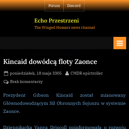
Skip
Forum
Discord
to
content
Echo Przestrzeni
The Winged Hussars news channel
Kincaid dowódcą floty Zaonce
Posted
By
poniedziałek, 18 maja 3305
CMDR epictroller
on
do
Brak komentarzy
Kincaid
dowódcą
Prezydent Gibson Kincaid został mianowany
floty
Głównodowodzącym Sił Obronnych Sojuszu w systemie
Zaonce
Zaonce.
Dziennikarka Vanya Driscoll poinformowała o rozwoju