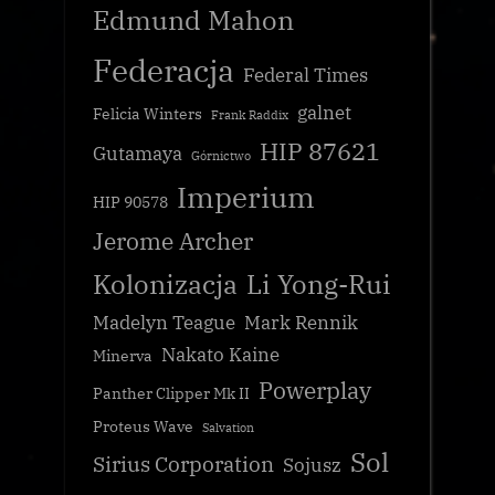
Edmund Mahon
Federacja
Federal Times
galnet
Felicia Winters
Frank Raddix
HIP 87621
Gutamaya
Górnictwo
Imperium
HIP 90578
Jerome Archer
Kolonizacja
Li Yong-Rui
Madelyn Teague
Mark Rennik
Nakato Kaine
Minerva
Powerplay
Panther Clipper Mk II
Proteus Wave
Salvation
Sol
Sirius Corporation
Sojusz