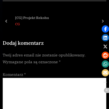
i
t
o
P
u
o
[CG] Projekt Rekohu
s
s
prev
nex
CG
P
t
o
:
Dodaj komentarz
s
t
Twój adres email nie zostanie opublikowany.
:
Wymagane pola są oznaczone
*
Komentarz
*