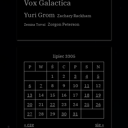
Vox Galactica
Yuri Grom
Zachary Rackham
Zorgon Peterson
Zemina Torval
lipiec 3305
P
W
Ś
C
P
S
N
1
2
3
4
5
6
7
8
9
10
11
12
13
14
15
16
17
18
19
20
21
22
23
24
25
26
27
28
29
30
31
« cze
sie »