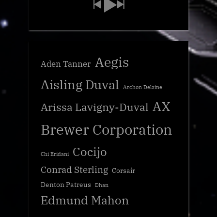
Aegis
Aden Tanner
Aisling Duval
Archon Delaine
AX
Arissa Lavigny-Duval
Brewer Corporation
Cocijo
Chi Eridani
Conrad Sterling
Corsair
Denton Patreus
Dhan
Edmund Mahon