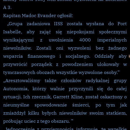
niewolników
A 3.
Kapitan Madoc Evander ogłosił:
„Grupa zadaniowa IISS została wysłana do Port
Isabelle, aby zająć się niepokojami społecznymi
wynikającymi z uwolnienia 4000 imperialnych
niewolników. Zostali oni wyzwoleni bez żadnego
wsparcia finansowego i socjalnego. Oddziały aby
przywrócić porządek z powodzeniem ulokowały w
tymczasowych obozach wszystkie wyzwolone osoby.”
„Aresztowaliśmy także członków radykalnej grupy
Autonomia, którzy walnie przyczynili się do całej
sytuacji. Ich rzecznik, Garrett Kline, został oskarżony o
nieumyślne spowodowanie śmierci, po tym jak
zmiażdżył kilku byłych niewolników swoim statkiem,
próbując uciec z tego obszaru. ”
„Jednocześnie z przyjemnością informuję, że wszelkie