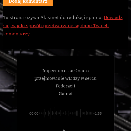
Ta strona używa Akismet do redukcji spamu.
Dowiedz
się, w jaki sposób przetwarzane są dane Twoich
komentarzy.
Imperium oskarżone o
przejmowanie władzy w sercu
Federacji
Galnet
00:00
-1:55