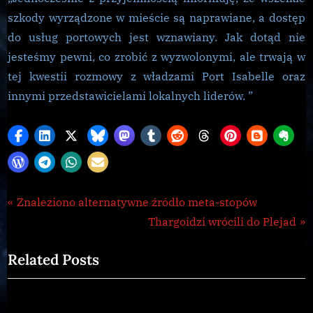
szkody wyrządzone w mieście są naprawiane, a dostęp
do usług portowych jest wznawiany. Jak dotąd nie
jesteśmy pewni, co zrobić z wyzwolonymi, ale trwają w
tej kwestii rozmowy z władzami Port Isabelle oraz
innymi przedstawicielami lokalnych liderów. ”
Galnet
Nawigacja
P
Znaleziono alternatywne źródło meta-stopów
,
r
N
Thargoidzi wrócili do Plejad
wpisu
news
e
e
Related Posts
v
x
i
t
o
P