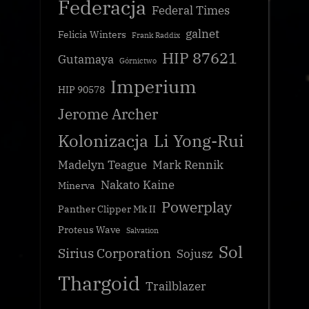
Federacja
Federal Times
galnet
Felicia Winters
Frank Raddix
HIP 87621
Gutamaya
Górnictwo
Imperium
HIP 90578
Jerome Archer
Kolonizacja
Li Yong-Rui
Madelyn Teague
Mark Rennik
Nakato Kaine
Minerva
Powerplay
Panther Clipper Mk II
Proteus Wave
Salvation
Sol
Sirius Corporation
Sojusz
Thargoid
Trailblazer