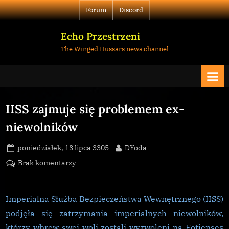
Skip
Forum
Discord
to
content
Echo Przestrzeni
The Winged Hussars news channel
IISS zajmuje się problemem ex-
niewolników
Posted
By
poniedziałek, 13 lipca 3305
DYoda
on
do
Brak komentarzy
IISS
zajmuje
się
Imperialna Służba Bezpieczeństwa Wewnętrznego (IISS)
problemem
podjęła się zatrzymania imperialnych niewolników,
ex-
którzy wbrew swej woli zostali wyzwoleni na Eotienses