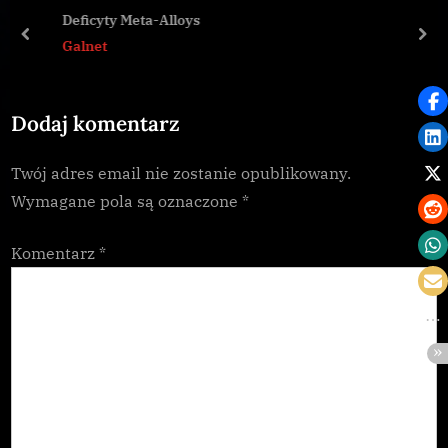
u
o
Deficyty Meta-Alloys
s
s
prev
nex
Galnet
P
t
o
:
Dodaj komentarz
s
t
Twój adres email nie zostanie opublikowany.
:
Wymagane pola są oznaczone
*
Komentarz
*