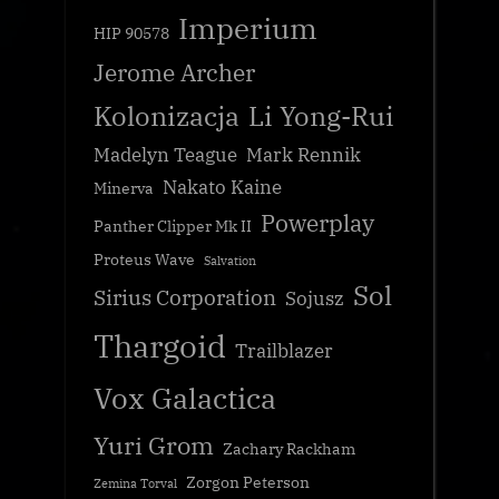
Imperium
HIP 90578
Jerome Archer
Kolonizacja
Li Yong-Rui
Madelyn Teague
Mark Rennik
Nakato Kaine
Minerva
Powerplay
Panther Clipper Mk II
Proteus Wave
Salvation
Sol
Sirius Corporation
Sojusz
Thargoid
Trailblazer
Vox Galactica
Yuri Grom
Zachary Rackham
Zorgon Peterson
Zemina Torval