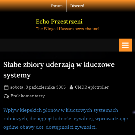
Skip
Forum
Discord
to
content
Echo Przestrzeni
The Winged Hussars news channel
Słabe zbiory uderzają w kluczowe
systemy
Posted
By
sobota, 3 października 3305
CMDR epictroller
on
do
Brak komentarzy
Słabe
zbiory
Wpływ kiepskich plonów w kluczowych systemach
uderzają
rolniczych, dosięgnął ludności cywilnej, wprowadzając
w
ogólne obawy dot. dostępności żywności.
kluczowe