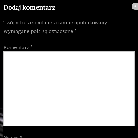
Dodaj komentarz
s
t
Twój adres email nie zostanie opublikowany.
:
Wymagane pola są oznaczone
*
Komentarz
*
Nazwa
*