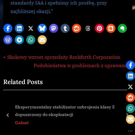
standardy IAA i spełnimy ich prośbę, przy
najbliższej okazji.”
Galnet
Nawigacja
P
Skokowy wzrost sprzedaży Rockforth Corporation
,
r
N
Podobieństwa w problemach z uprawami
wpisu
news
e
e
Related Posts
v
x
i
t
o
P
Eksperymentalny stabilizator uzbrojenia klasy 5
u
o
dopuszczony do eksploatacji
s
s
prev
nex
Galnet
P
t
o
: