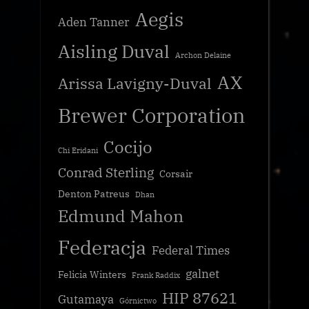
Aegis
Aden Tanner
Aisling Duval
Archon Delaine
AX
Arissa Lavigny-Duval
Brewer Corporation
Cocijo
Chi Eridani
Conrad Sterling
Corsair
Denton Patreus
Dhan
Edmund Mahon
Federacja
Federal Times
galnet
Felicia Winters
Frank Raddix
HIP 87621
Gutamaya
Górnictwo