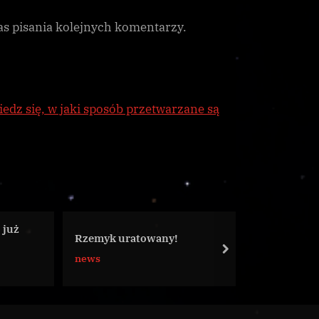
as pisania kolejnych komentarzy.
edz się, w jaki sposób przetwarzane są
Port Jameson Memorial
ratowany!
Starport jest sprawny
next
Galnet