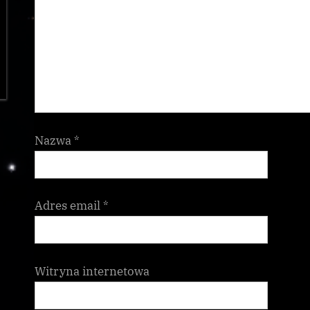
Nazwa
*
Adres email
*
Witryna internetowa