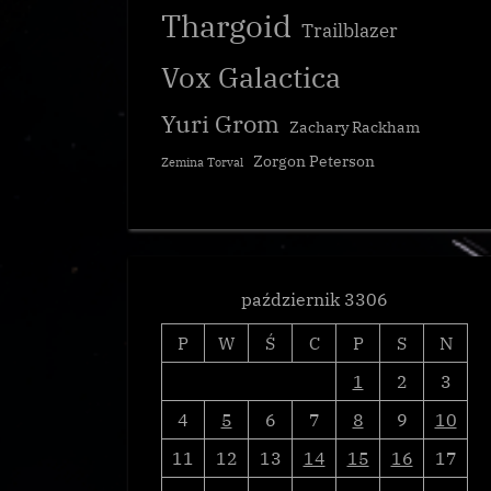
Thargoid
Trailblazer
Vox Galactica
Yuri Grom
Zachary Rackham
Kim naprawde jest Jasmina Halsey
Zorgon Peterson
Zemina Torval
Galnet
październik 3306
P
W
Ś
C
P
S
N
1
2
3
4
5
6
7
8
9
10
11
12
13
14
15
16
17