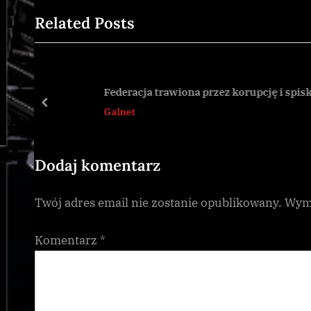
e
,
Related Posts
v
news
i
o
u
Federacja trawiona przez korupcję i spiski
s
prev
Galnet
P
o
s
Dodaj komentarz
t
Twój adres email nie zostanie opublikowany.
Wyma
:
Komentarz
*