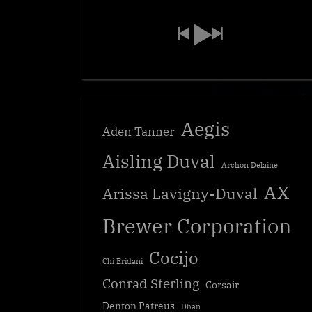
Aegis
Aden Tanner
Aisling Duval
Archon Delaine
AX
Arissa Lavigny-Duval
Brewer Corporation
Cocijo
Chi Eridani
Conrad Sterling
Corsair
Denton Patreus
Dhan