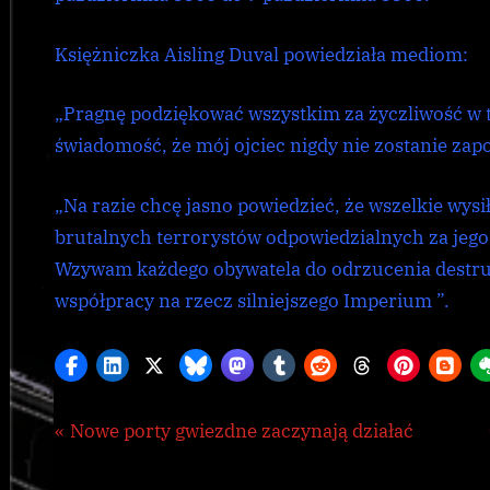
Księżniczka Aisling Duval powiedziała mediom:
„Pragnę podziękować wszystkim za życzliwość w 
świadomość, że mój ojciec nigdy nie zostanie zap
„Na razie chcę jasno powiedzieć, że wszelkie wys
brutalnych terrorystów odpowiedzialnych za jego
Wzywam każdego obywatela do odrzucenia destr
współpracy na rzecz silniejszego Imperium ”.
Nawigacja
P
Nowe porty gwiezdne zaczynają działać
CG
,
r
wpisu
Galnet