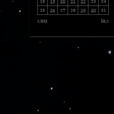
18
19
20
21
22
23
24
25
26
27
28
29
30
31
« wrz
lis »