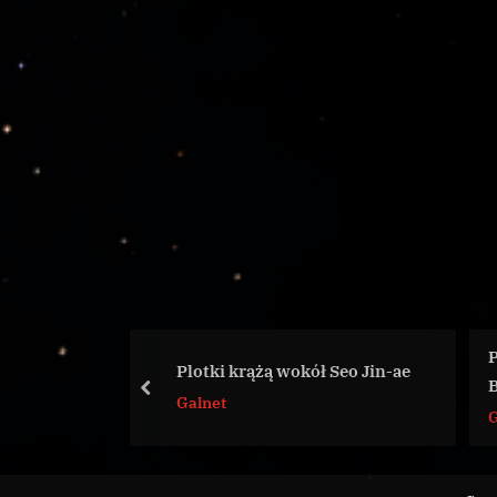
Pierwszy etap budowy Co
otki krążą wokół Seo Jin-ae
Bridge oddany do użytku
prev
lnet
Galnet