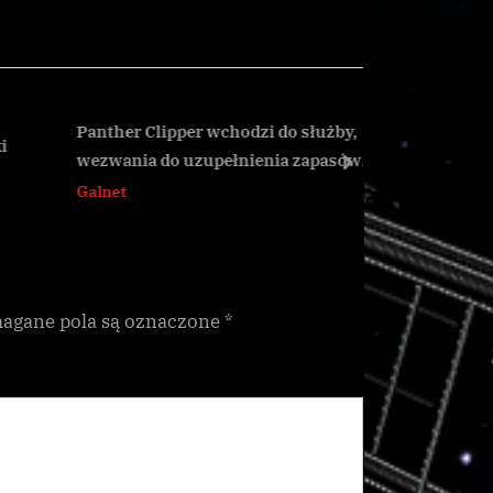
x
t
P
o
s
Panther Clipper wchodzi do służby,
Hadrian 
wezwania do uzupełnienia zapasów
t
next
Galnet
Trailblazer
Galnet
:
gane pola są oznaczone
*