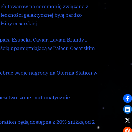
upamiętniającą
kich towarów na ceremonię związaną z
Harolda
eczności galaktycznej byłą bardzo
Duvala
ziny cesarskiej.
pals, Esuseku Caviar, Lavian Brandy i
ością upamiętniającą w Pałacu Cesarskim
odebrać swoje nagrody na Oterma Station w
przetworzone i automatycznie
oration będą dostępne z 20% zniżką od 2