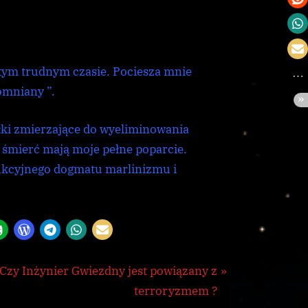
tym trudnym czasie. Pociesza mnie
omniany ”.
iłki zmierzające do wyeliminowania
 śmierć mają moje pełne poparcie.
ukcyjnego dogmatu marlinizmu i
N
Czy Inżynier Gwiezdny jest powiązany z
e
terroryzmem ?