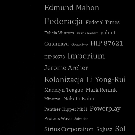
Edmund Mahon
Federacja
Federal Times
galnet
Felicia Winters
Frank Raddix
HIP 87621
Gutamaya
Górnictwo
Imperium
HIP 90578
Jerome Archer
Kolonizacja
Li Yong-Rui
Madelyn Teague
Mark Rennik
Nakato Kaine
Minerva
Powerplay
Panther Clipper Mk II
Proteus Wave
Salvation
Sol
Sirius Corporation
Sojusz