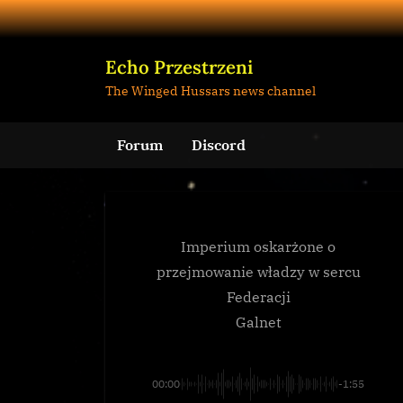
Skip
to
content
Echo Przestrzeni
The Winged Hussars news channel
Forum
Discord
Imperium oskarżone o
przejmowanie władzy w sercu
Federacji
Galnet
00:00
-1:55