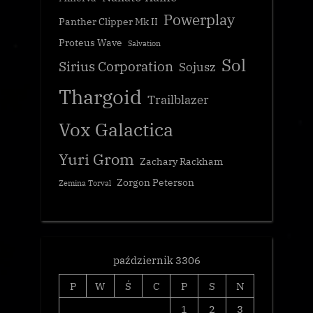
Powerplay
Panther Clipper Mk II
Proteus Wave
Salvation
Sol
Sirius Corporation
Sojusz
Thargoid
Trailblazer
Vox Galactica
Yuri Grom
Zachary Rackham
Zorgon Peterson
Zemina Torval
październik 3306
P
W
Ś
C
P
S
N
1
2
3