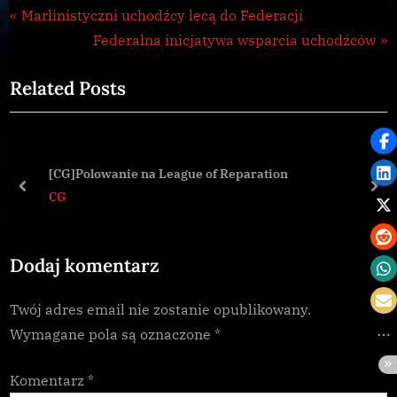
CG
Nawigacja
P
Marlinistyczni uchodźcy lecą do Federacji
,
r
N
Federalna inicjatywa wsparcia uchodźców
wpisu
Galnet
e
e
,
Related Posts
v
x
news
i
t
o
P
u
o
[CG]Polowanie na League of Reparation
s
s
prev
nex
CG
P
t
o
:
Dodaj komentarz
s
t
Twój adres email nie zostanie opublikowany.
:
Wymagane pola są oznaczone
*
Komentarz
*