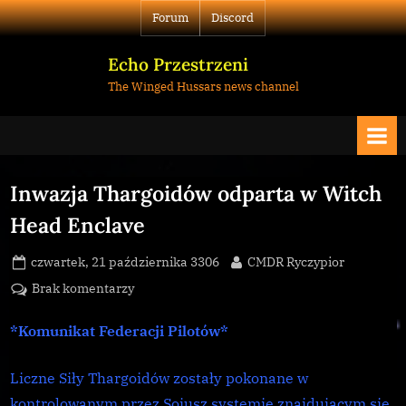
Skip
Forum
Discord
to
content
Echo Przestrzeni
The Winged Hussars news channel
Inwazja Thargoidów odparta w Witch
Head Enclave
Posted
By
czwartek, 21 października 3306
CMDR Ryczypior
on
do
Brak komentarzy
Inwazja
Thargoidów
*Komunikat Federacji Pilotów*
odparta
w
Liczne Siły Thargoidów zostały pokonane w
Witch
kontrolowanym przez Sojusz systemie znajdującym się