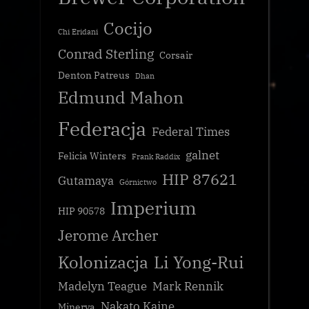
Cocijo
Chi Eridani
Conrad Sterling
Corsair
Denton Patreus
Dhan
Edmund Mahon
Federacja
Federal Times
galnet
Felicia Winters
Frank Raddix
HIP 87621
Gutamaya
Górnictwo
Imperium
HIP 90578
Jerome Archer
Kolonizacja
Li Yong-Rui
Madelyn Teague
Mark Rennik
Nakato Kaine
Minerva