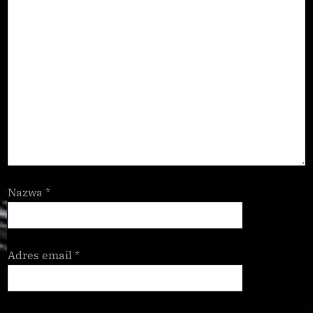
Nazwa
*
Adres email
*