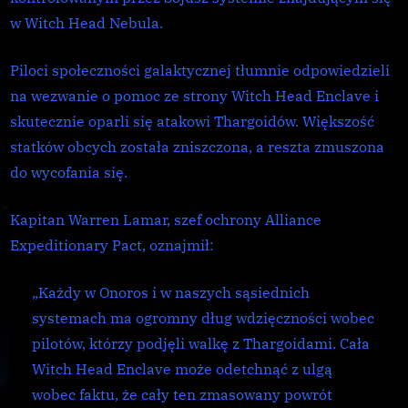
Head
w Witch Head Nebula.
Enclave
Piloci społeczności galaktycznej tłumnie odpowiedzieli
na wezwanie o pomoc ze strony Witch Head Enclave i
skutecznie oparli się atakowi Thargoidów. Większość
statków obcych została zniszczona, a reszta zmuszona
do wycofania się.
Kapitan Warren Lamar, szef ochrony Alliance
Expeditionary Pact, oznajmił:
„Każdy w Onoros i w naszych sąsiednich
systemach ma ogromny dług wdzięczności wobec
pilotów, którzy podjęli walkę z Thargoidami. Cała
Witch Head Enclave może odetchnąć z ulgą
wobec faktu, że cały ten zmasowany powrót