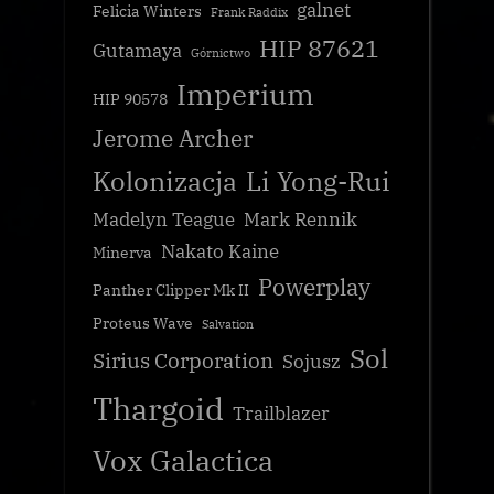
galnet
Felicia Winters
Frank Raddix
HIP 87621
Gutamaya
Górnictwo
Imperium
HIP 90578
Jerome Archer
Kolonizacja
Li Yong-Rui
Madelyn Teague
Mark Rennik
Nakato Kaine
Minerva
Powerplay
Panther Clipper Mk II
Proteus Wave
Salvation
Sol
Sirius Corporation
Sojusz
Thargoid
Trailblazer
Vox Galactica