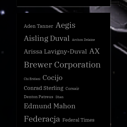
Aegis
Aden Tanner
Aisling Duval
Archon Delaine
AX
Arissa Lavigny-Duval
Brewer Corporation
Cocijo
Chi Eridani
Conrad Sterling
Corsair
Denton Patreus
Dhan
Edmund Mahon
Federacja
Federal Times