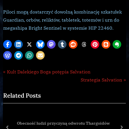
Piloci mogą dostarczyć dowolną kombinację szkatułek
Guardian, orbów, reliktów, tabletek, totemów i urn do
megashipa Bright Sentinel w systemie HIP 22460.
Galnet
Nawigacja
P
Kult Dalekiego Boga potępia Salvation
,
r
N
Strategia Salvation
wpisu
news
e
e
Related Posts
v
x
i
t
o
P
u
o
Obecność ludzi przyczyną odwrotu Thargoidów
s
s