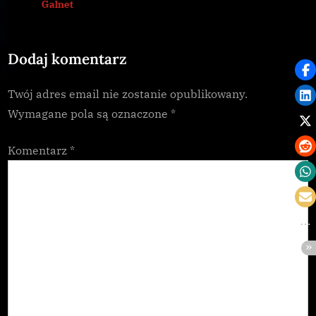
prev
nex
Galnet
P
t
o
:
Dodaj komentarz
s
t
Twój adres email nie zostanie opublikowany.
:
Wymagane pola są oznaczone
*
Komentarz
*