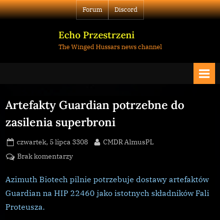
Skip
Forum
Discord
to
content
Echo Przestrzeni
The Winged Hussars news channel
Artefakty Guardian potrzebne do
zasilenia superbroni
Posted
By
czwartek, 5 lipca 3308
CMDR AlmusPL
on
do
Brak komentarzy
Artefakty
Guardian
Azimuth Biotech pilnie potrzebuje dostawy artefaktów
potrzebne
Guardian na HIP 22460 jako istotnych składników Fali
do
Proteusza.
zasilenia