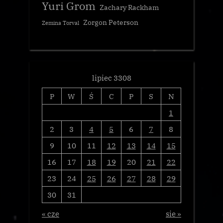
Yuri Grom
Zachary Rackham
Zorgon Peterson
Zemina Torval
lipiec 3308
P
W
Ś
C
P
S
N
1
2
3
4
5
6
7
8
9
10
11
12
13
14
15
16
17
18
19
20
21
22
23
24
25
26
27
28
29
30
31
« cze
sie »