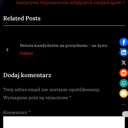
r
N
Inicjatywa wyposażenia religijnych megashipów
wpisu
news
e
e
Related Posts
v
x
i
t
o
P
u
o
Debata kandydatów na prezydenta – na żywo
s
s
prev
nex
Galnet
P
t
o
:
Dodaj komentarz
s
t
Twój adres email nie zostanie opublikowany.
:
Wymagane pola są oznaczone
*
Komentarz
*