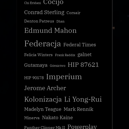
Cocijo
Chi Eridani
Conrad Sterling
Corsair
Denton Patreus
Dhan
Edmund Mahon
Federacja
Federal Times
galnet
Felicia Winters
Frank Raddix
HIP 87621
Gutamaya
Górnictwo
Imperium
HIP 90578
Jerome Archer
Kolonizacja
Li Yong-Rui
Madelyn Teague
Mark Rennik
Nakato Kaine
Minerva
Powerplay
Panther Clipper Mk II