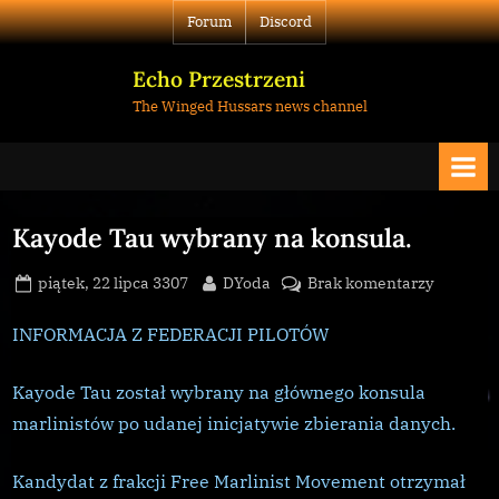
Skip
Forum
Discord
to
content
Echo Przestrzeni
The Winged Hussars news channel
Kayode Tau wybrany na konsula.
Posted
By
do
piątek, 22 lipca 3307
DYoda
Brak komentarzy
on
Kayode
Tau
INFORMACJA Z FEDERACJI PILOTÓW
wybrany
na
Kayode Tau został wybrany na głównego konsula
konsula.
marlinistów po udanej inicjatywie zbierania danych.
Kandydat z frakcji Free Marlinist Movement otrzymał