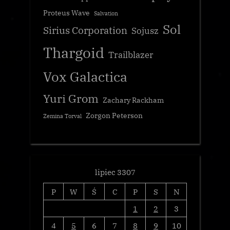
Proteus Wave
Salvation
Sol
Sirius Corporation
Sojusz
Thargoid
Trailblazer
Vox Galactica
Yuri Grom
Zachary Rackham
Zorgon Peterson
Zemina Torval
lipiec 3307
P
W
Ś
C
P
S
N
1
2
3
4
5
6
7
8
9
10