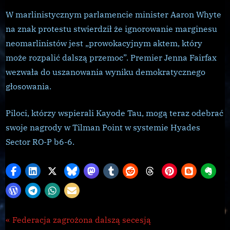
W marlinistycznym parlamencie minister Aaron Whyte
na znak protestu stwierdził że ignorowanie marginesu
neomarlinistów jest „prowokacyjnym aktem, który
może rozpalić dalszą przemoc”. Premier Jenna Fairfax
wezwała do uszanowania wyniku demokratycznego
głosowania.
Piloci, którzy wspierali Kayode Tau, mogą teraz odebrać
swoje nagrody w Tilman Point w systemie Hyades
Sector RO-P b6-6.
Galnet
Nawigacja
P
Federacja zagrożona dalszą secesją
,