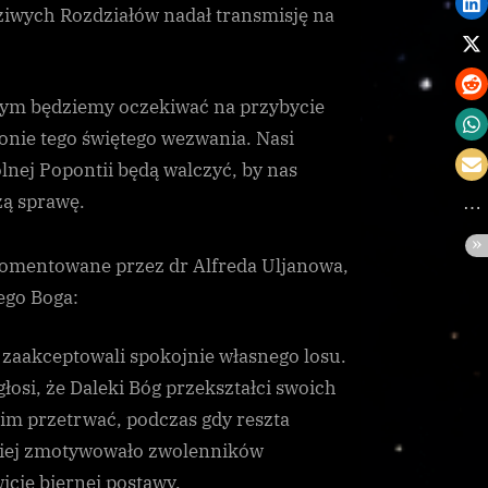
iwych Rozdziałów nadał transmisję na
rym będziemy oczekiwać na przybycie
onie tego świętego wezwania. Nasi
nej Popontii będą walczyć, by nas
zą sprawę.
komentowane przez dr Alfreda Uljanowa,
ego Boga:
e zaakceptowali spokojnie własnego losu.
osi, że Daleki Bóg przekształci swoich
im przetrwać, podczas gdy reszta
źniej zmotywowało zwolenników
cie biernej postawy.