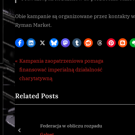
Obie kampanie są organizowane przez kontakty 
Ryman Market.
Nawigacja
P
Kampania zaopatrzeniowa pomaga
CG
,
r
finansować imperialną działalność
wpisu
Galnet
e
charytatywną
v
Related Posts
i
o
u
s
Federacja w obliczu rozpadu
P
prev
Galnet