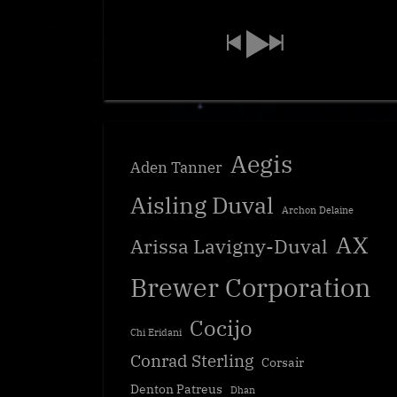
Aegis
Aden Tanner
Aisling Duval
Archon Delaine
AX
Arissa Lavigny-Duval
Brewer Corporation
Cocijo
Chi Eridani
Conrad Sterling
Corsair
Denton Patreus
Dhan