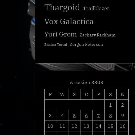
Thargoid
Trailblazer
Vox Galactica
Yuri Grom
Zachary Rackham
Zorgon Peterson
Zemina Torval
wrzesień 3308
P
W
Ś
C
P
S
N
1
2
3
4
5
6
7
8
9
 sprawą
10
11
12
13
14
15
16
Wojna PC!
Galnet