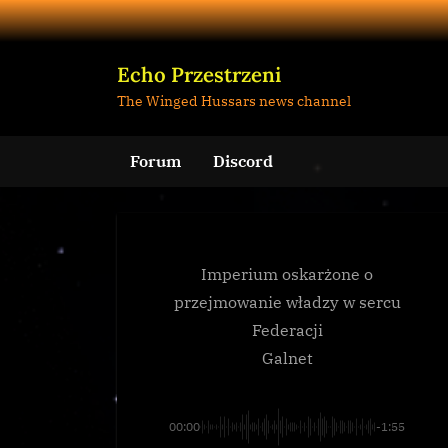
Skip
to
content
Echo Przestrzeni
The Winged Hussars news channel
Forum
Discord
Imperium oskarżone o
przejmowanie władzy w sercu
Federacji
Galnet
00:00
-1:55