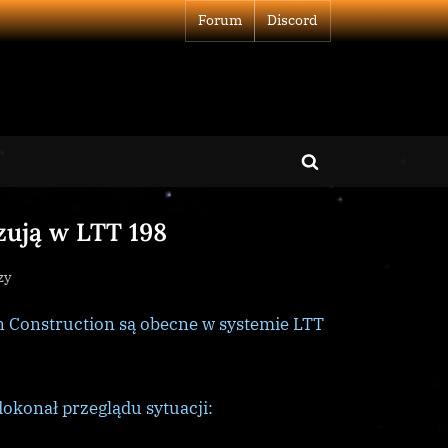
Forum
Discord
Toggle
search
zują w LTT 198
form
do
zy
Konkurencyjne
n Construction są obecne w systemie LTT
korporacje
rywalizują
w
LTT
dokonał przeglądu sytuacji:
198