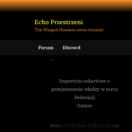
Skip
to
content
Echo Przestrzeni
The Winged Hussars news channel
Forum
Discord
Imperium oskarżone o
przejmowanie władzy w sercu
Federacji
Galnet
00:00
-1:55