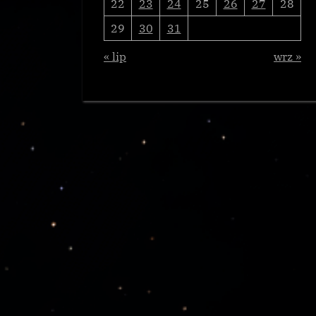
22
23
24
25
26
27
28
29
30
31
« lip
wrz »