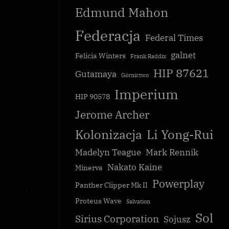
Edmund Mahon
Federacja
Federal Times
galnet
Felicia Winters
Frank Raddix
HIP 87621
Gutamaya
Górnictwo
Imperium
HIP 90578
Jerome Archer
Kolonizacja
Li Yong-Rui
Raport z Wojny Thargoidzkiej: Tytan
Madelyn Teague
Mark Rennik
zniszczony
Nakato Kaine
Minerva
Galnet
Powerplay
Panther Clipper Mk II
Proteus Wave
Salvation
Sol
Sirius Corporation
Sojusz