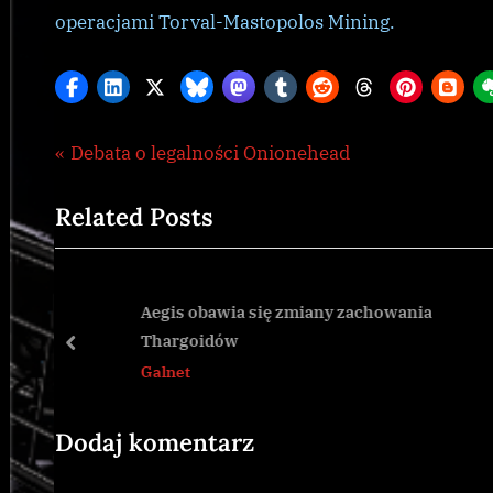
operacjami Torval-Mastopolos Mining.
Nawigacja
P
Debata o legalności Onionehead
Galnet
,
r
wpisu
news
Related Posts
e
v
i
o
Aegis obawia się zmiany zachowania
Thargoidów
u
prev
Galnet
s
P
o
Dodaj komentarz
s