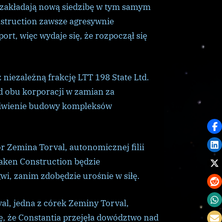
 zakładają nową siedzibę w tym samym
nstruction zawsze agresywnie
ort, więc wydaje się, że rozpoczął się
niezależną frakcję LTT 198 State Ltd.
d obu korporacji w zamian za
liwienie budowy kompleksów
r Zemina Torval, autonomicznej filii
aken Construction będzie
wi, zanim zdobędzie urośnie w siłę.
al, jedna z córek Zeminy Torval,
ę, że Constantia przejęła dowództwo nad