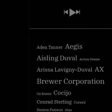
Aegis
Aden Tanner
Aisling Duval
Archon Delaine
AX
Arissa Lavigny-Duval
Brewer Corporation
Cocijo
Chi Eridani
Conrad Sterling
Corsair
Denton Patreus
Dhan