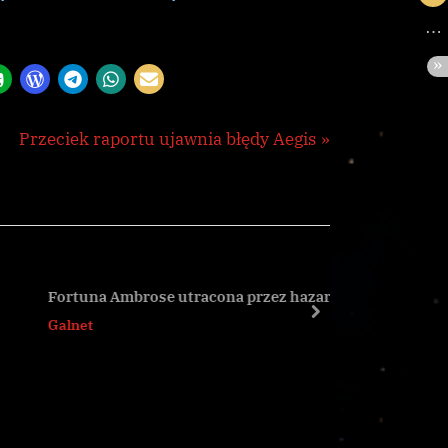
N
Przeciek raportu ujawnia błędy Aegis
e
x
t
P
o
Fortuna Ambrose utracona przez hazard
Senator 
s
next
Galnet
Galnet
t
: