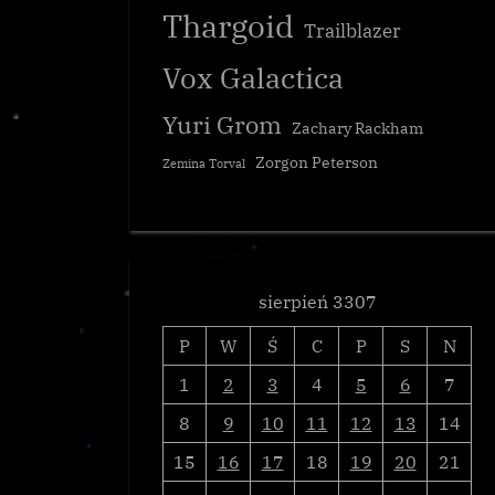
Thargoid
Trailblazer
Vox Galactica
Yuri Grom
Zachary Rackham
Zorgon Peterson
Zemina Torval
sierpień 3307
P
W
Ś
C
P
S
N
1
2
3
4
5
6
7
8
9
10
11
12
13
14
15
16
17
18
19
20
21