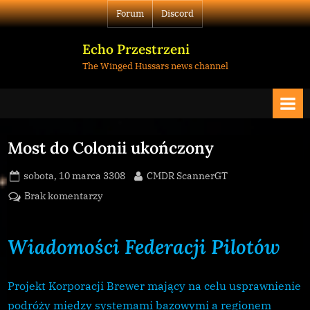
Skip
Forum
Discord
to
content
Echo Przestrzeni
The Winged Hussars news channel
Most do Colonii ukończony
Posted
By
sobota, 10 marca 3308
CMDR ScannerGT
on
do
Brak komentarzy
Most
do
Wiadomości Federacji Pilotów
Colonii
ukończony
Projekt Korporacji Brewer mający na celu usprawnienie
podróży między systemami bazowymi a regionem