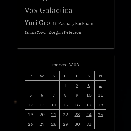
Vox Galactica
Yuri Grom
Zachary Rackham
Zorgon Peterson
Zemina Torval
marzec 3308
P
W
Ś
C
P
S
N
1
2
3
4
5
6
7
8
9
10
11
12
13
14
15
16
17
18
19
20
21
22
23
24
25
26
27
28
29
30
31