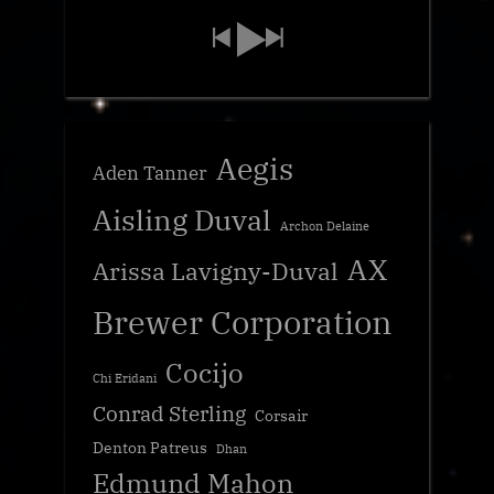
Aegis
Aden Tanner
Aisling Duval
Archon Delaine
AX
Arissa Lavigny-Duval
Brewer Corporation
Cocijo
Chi Eridani
Conrad Sterling
Corsair
Denton Patreus
Dhan
Edmund Mahon