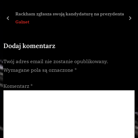
o
P
u
o
Rackham zgłasza swoją kandydaturę na prezydenta
s
s
prev
nex
Galnet
P
t
o
:
Dodaj komentarz
s
t
Twój adres email nie zostanie opublikowany.
:
Wymagane pola są oznaczone
*
Komentarz
*