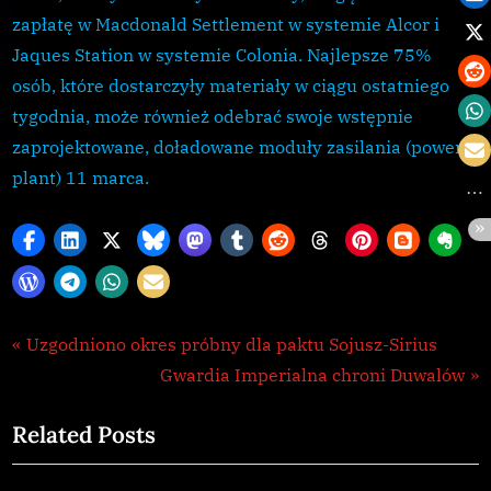
zapłatę w Macdonald Settlement w systemie Alcor i
Jaques Station w systemie Colonia. Najlepsze 75%
osób, które dostarczyły materiały w ciągu ostatniego
tygodnia, może również odebrać swoje wstępnie
zaprojektowane, doładowane moduły zasilania (power
plant) 11 marca.
CG
Nawigacja
P
Uzgodniono okres próbny dla paktu Sojusz-Sirius
,
r
N
Gwardia Imperialna chroni Duwalów
wpisu
Galnet
e
e
,
Related Posts
v
x
news
i
t