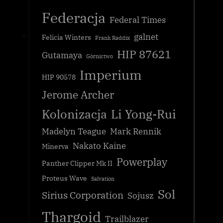
Federacja
Federal Times
galnet
Felicia Winters
Frank Raddix
HIP 87621
Gutamaya
Górnictwo
Imperium
HIP 90578
Jerome Archer
Kolonizacja
Li Yong-Rui
Madelyn Teague
Mark Rennik
Nakato Kaine
Minerva
Powerplay
Panther Clipper Mk II
Proteus Wave
Salvation
Sol
Sirius Corporation
Sojusz
Thargoid
Trailblazer