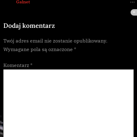
prev
nex
Galnet
o
:
s
Dodaj komentarz
t
:
Twój adres email nie zostanie opublikowany.
Wymagane pola są oznaczone
*
Komentarz
*