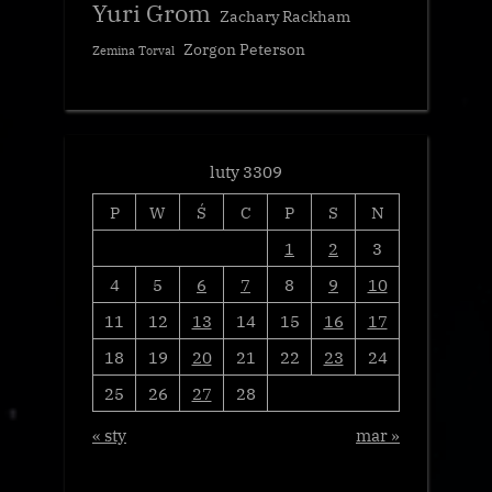
Yuri Grom
Zachary Rackham
Zorgon Peterson
Zemina Torval
luty 3309
P
W
Ś
C
P
S
N
1
2
3
4
5
6
7
8
9
10
11
12
13
14
15
16
17
18
19
20
21
22
23
24
25
26
27
28
« sty
mar »