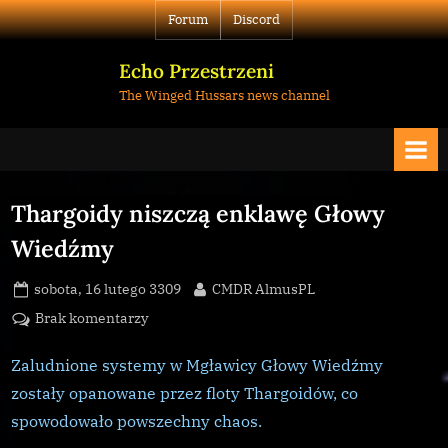
Skip
Forum
Discord
to
content
Echo Przestrzeni
The Winged Hussars news channel
Thargoidy niszczą enklawę Głowy
Wiedźmy
Posted
By
sobota, 16 lutego 3309
CMDR AlmusPL
on
do
Brak komentarzy
Thargoidy
niszczą
Zaludnione systemy w Mgławicy Głowy Wiedźmy
enklawę
zostały opanowane przez floty Thargoidów, co
Głowy
spowodowało powszechny chaos.
Wiedźmy