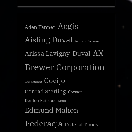
Aegis
Aden Tanner
Aisling Duval
Archon Delaine
AX
Arissa Lavigny-Duval
Brewer Corporation
Cocijo
Chi Eridani
Conrad Sterling
Corsair
Denton Patreus
Dhan
Edmund Mahon
Federacja
Federal Times