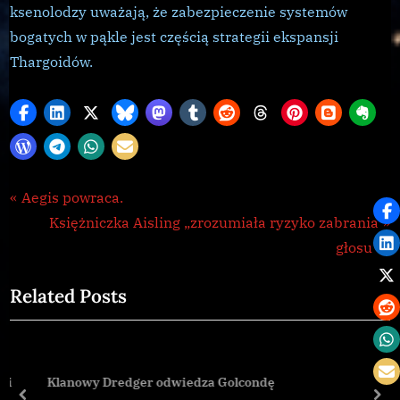
ksenolodzy uważają, że zabezpieczenie systemów
bogatych w pąkle jest częścią strategii ekspansji
Thargoidów.
Galnet
Nawigacja
P
Aegis powraca.
,
r
N
Księżniczka Aisling „zrozumiała ryzyko zabrania
wpisu
news
e
e
głosu”
v
x
Related Posts
i
t
o
P
u
o
s
s
mi
Klanowy Dredger odwiedza Golcondę
P
t