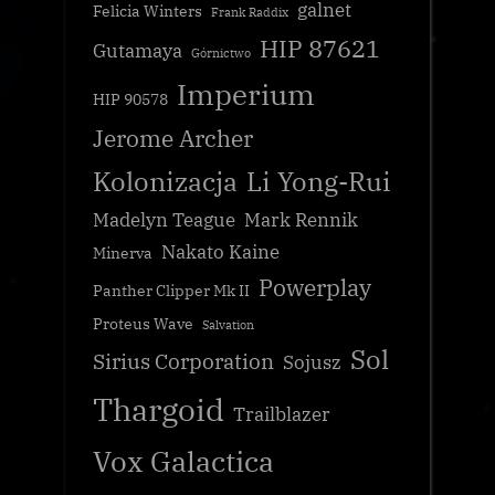
galnet
Felicia Winters
Frank Raddix
HIP 87621
Gutamaya
Górnictwo
Imperium
HIP 90578
Jerome Archer
Kolonizacja
Li Yong-Rui
Madelyn Teague
Mark Rennik
Nakato Kaine
Minerva
Powerplay
Panther Clipper Mk II
Proteus Wave
Salvation
Sol
Sirius Corporation
Sojusz
Thargoid
Trailblazer
Vox Galactica