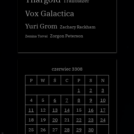
Trailblazer
Vox Galactica
Yuri Grom
Zachary Rackham
Zorgon Peterson
Zemina Torval
czerwiec 3308
P
W
Ś
C
P
S
N
1
2
3
4
5
6
7
8
9
10
11
12
13
14
15
16
17
18
19
20
21
22
23
24
25
26
27
28
29
30