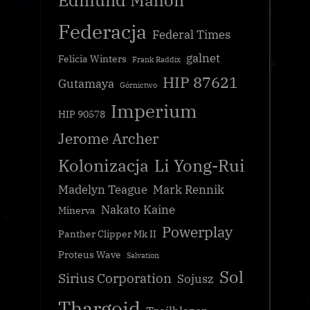
Edmund Mahon
Federacja
Federal Times
galnet
Felicia Winters
Frank Raddix
HIP 87621
Gutamaya
Górnictwo
Imperium
HIP 90578
Jerome Archer
Kolonizacja
Li Yong-Rui
Madelyn Teague
Mark Rennik
Nakato Kaine
Minerva
Powerplay
Panther Clipper Mk II
Proteus Wave
Salvation
Sol
Sirius Corporation
Sojusz
Thargoid