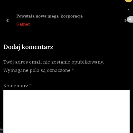
o
P
u
o
Powstała nowa mega-korporacja
s
s
prev
nex
Galnet
P
t
o
:
Dodaj komentarz
s
t
Twój adres email nie zostanie opublikowany.
:
Wymagane pola są oznaczone
*
Komentarz
*