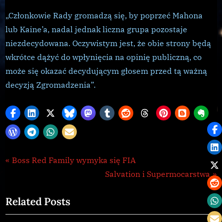
„Członkowie Rady gromadzą się, by poprzeć Mahona
lub Kaine’a, nadal jednak liczna grupa pozostaje
niezdecydowana. Oczywistym jest, że obie strony będą
wkrótce dążyć do wpłynięcia na opinię publiczną, co
może się okazać decydującym głosem przed tą ważną
decyzją Zgromadzenia”.
Galnet
Nawigacja
P
Boss Red Family wymyka się FIA
,
r
N
Salvation i Supermocarstwa
wpisu
news
e
e
Related Posts
v
x
i
t