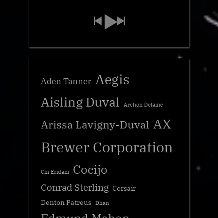
Aegis
Aden Tanner
Aisling Duval
Archon Delaine
AX
Arissa Lavigny-Duval
Brewer Corporation
Cocijo
Chi Eridani
Conrad Sterling
Corsair
Denton Patreus
Dhan