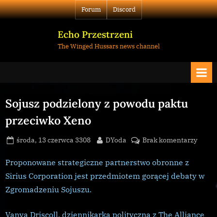
Skip
Forum
Discord
to
content
Echo Przestrzeni
The Winged Hussars news channel
Sojusz podzielony z powodu paktu
przeciwko Xeno
Posted
By
do
środa, 13 czerwca 3308
DYoda
Brak komentarzy
on
Sojus
podzi
Proponowane strategiczne partnerstwo obronne z
z
Sirius Corporation jest przedmiotem gorącej debaty w
powo
Zgromadzeniu Sojuszu.
paktu
przec
Vanya Driscoll, dziennikarka polityczna z The Alliance