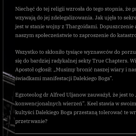
Niechęć do tej religii wzrosła do tego stopnia, ż
wzywają do jej zdelegalizowania. Jak ujęła to sek
jest w stanie wojny z Thargoidami. Dopuszczenie
naszym społeczeństwie to zaproszenie do katastro
Wszystko to skłoniło tysiące wyznawców do porzuc
się do bardziej radykalnej sekty True Chapters. 
Apostoł ogłosił: „Musimy bronić naszej wiary i 
świadkami manifestacji Dalekiego Boga”.
Egzoteolog dr Alfred Uljanow zauważył, że jest to
konwencjonalnych wierzeń”. Keel stawia w swoim ra
kultyści Dalekiego Boga przestaną tolerować te wr
przetrwanie?