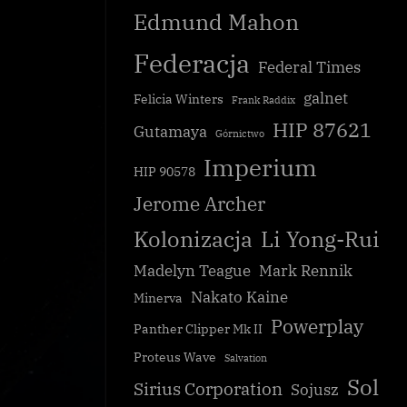
Edmund Mahon
Federacja
Federal Times
galnet
Felicia Winters
Frank Raddix
HIP 87621
Gutamaya
Górnictwo
Imperium
HIP 90578
Jerome Archer
Kolonizacja
Li Yong-Rui
Madelyn Teague
Mark Rennik
Nakato Kaine
Minerva
Powerplay
Panther Clipper Mk II
Proteus Wave
Salvation
Sol
Sirius Corporation
Sojusz