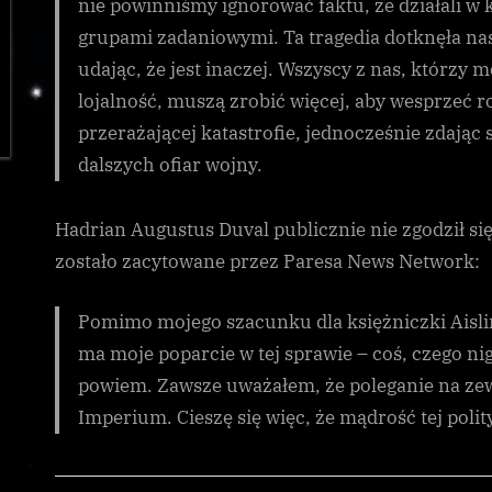
nie powinniśmy ignorować faktu, że działali w k
grupami zadaniowymi. Ta tragedia dotknęła nas
udając, że jest inaczej. Wszyscy z nas, którzy
lojalność, muszą zrobić więcej, aby wesprzeć r
przerażającej katastrofie, jednocześnie zdają
dalszych ofiar wojny.
Hadrian Augustus Duval publicznie nie zgodził si
zostało zacytowane przez Paresa News Network:
Pomimo mojego szacunku dla księżniczki Aisli
ma moje poparcie w tej sprawie – coś, czego ni
powiem. Zawsze uważałem, że poleganie na zew
Imperium. Cieszę się więc, że mądrość tej poli
Galnet