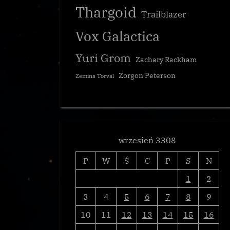
Thargoid
Trailblazer
Vox Galactica
Yuri Grom
Zachary Rackham
Zorgon Peterson
Zemina Torval
wrzesień 3308
P
W
Ś
C
P
S
N
1
2
3
4
5
6
7
8
9
10
11
12
13
14
15
16