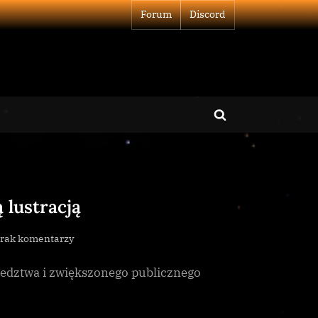
Forum
Discord
Toggle
search
form
 lustracją
do
rak komentarzy
Kult
śledztwa i zwiększonego publicznego
Dalekiego
Boga
pod