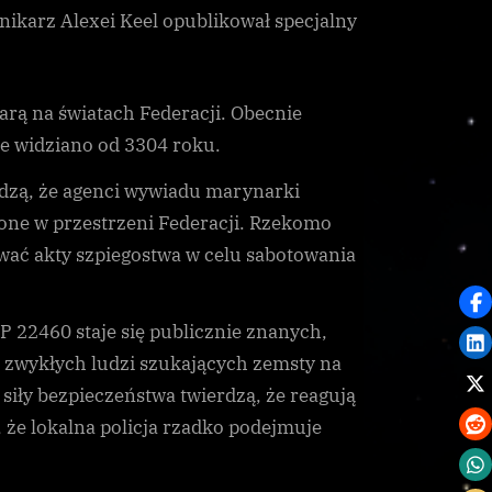
federalną
nikarz Alexei Keel opublikował specjalny
lustracją
rą na światach Federacji. Obecnie
ie widziano od 3304 roku.
dzą, że agenci wywiadu marynarki
żone w przestrzeni Federacji. Rzekomo
ować akty szpiegostwa w celu sabotowania
P 22460 staje się publicznie znanych,
la zwykłych ludzi szukających zemsty na
siły bezpieczeństwa twierdzą, że reagują
 że lokalna policja rzadko podejmuje