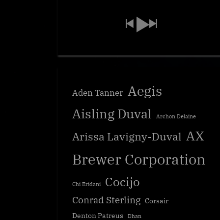
Aegis
Aden Tanner
Aisling Duval
Archon Delaine
AX
Arissa Lavigny-Duval
Brewer Corporation
Cocijo
Chi Eridani
Conrad Sterling
Corsair
Denton Patreus
Dhan