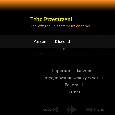
Skip
to
content
Echo Przestrzeni
The Winged Hussars news channel
Forum
Discord
Imperium oskarżone o
przejmowanie władzy w sercu
Federacji
Galnet
00:00
-1:55