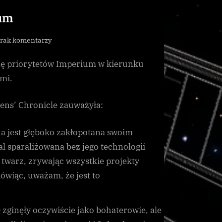
ium
do
rak komentarzy
Aisling
nę priorytetów Imperium w kierunku
krytykuje
politykę
mi.
Imperium
ens’ Chronicle zauważyła:
a jest głęboko zakłopotana swoim
l sparaliżowana bez jego technologii
twarz, zrywając wszystkie projekty
ówiąc, uważam, że jest to
zginęły oczywiście jako bohaterowie, ale