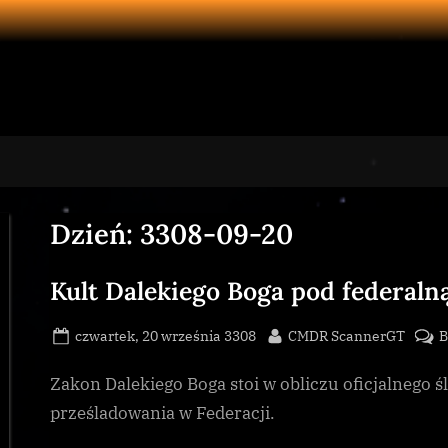
Dzień:
3308-09-20
Kult Dalekiego Boga pod federalną
Posted
By
czwartek, 20 września 3308
CMDR ScannerGT
B
on
Zakon Dalekiego Boga stoi w obliczu oficjalnego 
prześladowania w Federacji.