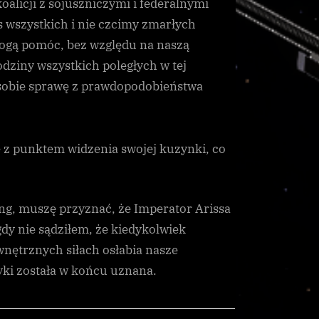
oalicji z sojuszniczymi i federalnymi
 wszystkich i nie czcimy zmarłych
 mogą pomóc, bez względu na naszą
odziny wszystkich poległych w tej
c sobie sprawę z prawdopodobieństwa
ę z punktem widzenia swojej kuzynki, co
ng, muszę przyznać, że Imperator Arissa
gdy nie sądziłem, że kiedykolwiek
nętrznych siłach osłabia nasze
tyki została w końcu uznana.