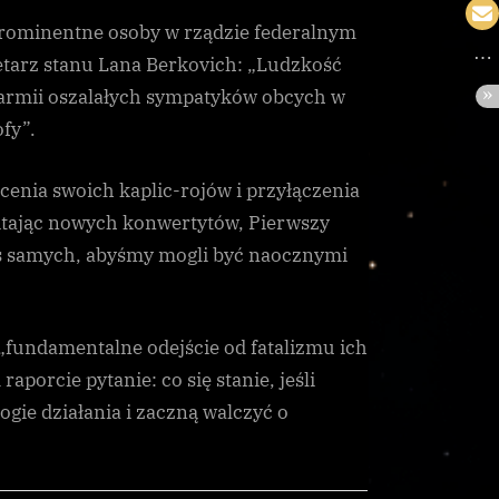
e prominentne osoby w rządzie federalnym
retarz stanu Lana Berkovich: „Ludzkość
 armii oszalałych sympatyków obcych w
fy”.
enia swoich kaplic-rojów i przyłączenia
Witając nowych konwertytów, Pierwszy
nas samych, abyśmy mogli być naocznymi
 „fundamentalne odejście od fatalizmu ich
porcie pytanie: co się stanie, jeśli
ogie działania i zaczną walczyć o