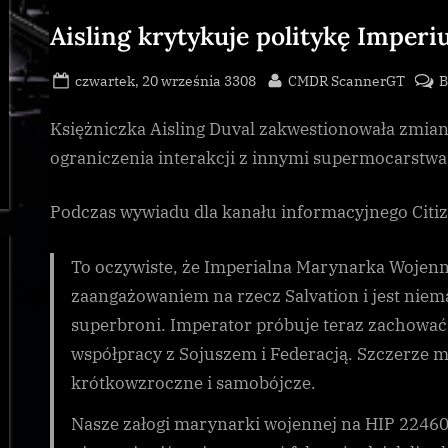
Galnet
,
Aisling krytykuje politykę Imper
Thargoid
Posted
By
czwartek, 20 września 3308
CMDR ScannerGT
B
on
Księżniczka Aisling Duval zakwestionowała zmia
ograniczenia interakcji z innymi supermocarstwa
Podczas wywiadu dla kanału informacyjnego Citiz
To oczywiste, że Imperialna Marynarka Wojenn
zaangażowaniem na rzecz Salvation i jest niema
superbroni. Imperator próbuje teraz zachować 
współpracy z Sojuszem i Federacją. Szczerze m
krótkowzroczne i samobójcze.
Nasze załogi marynarki wojennej na HIP 22460 