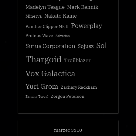
Madelyn Teague
Mark Rennik
Nakato Kaine
Minerva
Powerplay
Panther Clipper Mk II
Proteus Wave
Salvation
Sol
Sirius Corporation
Sojusz
Thargoid
Trailblazer
Vox Galactica
Yuri Grom
Zachary Rackham
Zorgon Peterson
Zemina Torval
marzec 3310