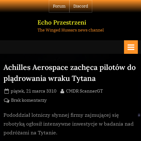
Skip
Forum
Discord
to
content
Echo Przestrzeni
The Winged Hussars news channel
Achilles Aerospace zachęca pilotów do
plądrowania wraku Tytana
Posted
By
piątek, 21 marca 3310
CMDR ScannerGT
on
do
Brak komentarzy
Achilles
Aerospace
Pododdział lotniczy słynnej firmy zajmującej się
zachęca
robotyką ogłosił intensywne inwestycje w badania nad
pilotów
podróżami na Tytanie.
do