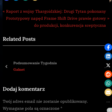
Galnet
Nawigacja
P
Raport z wojny Thargoidzkiej: Drugi Tytan pokonany
,
r
N
Prototypowy napęd Frame Shift Drive prawie gotowy
wpisu
Thargoid
e
e
do produkcji, konkurencja sceptyczna
v
x
Related Posts
i
t
o
P
u
o
s
s
Podsumowanie Tygodnia
P
t
prev
nex
Galnet
o
:
s
Dodaj komentarz
t
:
Twój adres email nie zostanie opublikowany.
Wymagane pola są oznaczone
*