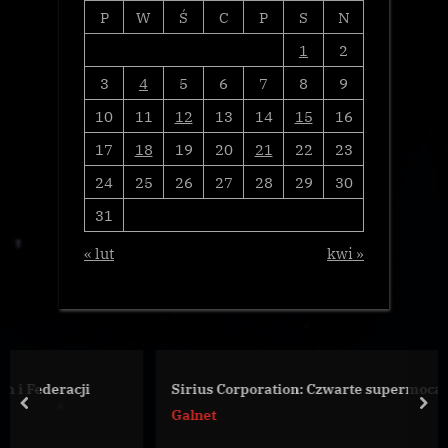
P
W
Ś
C
P
S
N
1
2
3
4
5
6
7
8
9
10
11
12
13
14
15
16
17
18
19
20
21
22
23
24
25
26
27
28
29
30
31
« lut
kwi »
ji
Sirius Corporation: Czwarte supermocarstwo?
prev
nex
Galnet