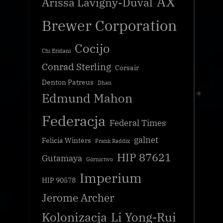
AX
Arissa Lavigny-Duval
Brewer Corporation
Cocijo
Chi Eridani
Conrad Sterling
Corsair
Denton Patreus
Dhan
Edmund Mahon
Federacja
Federal Times
galnet
Felicia Winters
Frank Raddix
HIP 87621
Gutamaya
Górnictwo
Imperium
HIP 90578
Jerome Archer
Kolonizacja
Li Yong-Rui