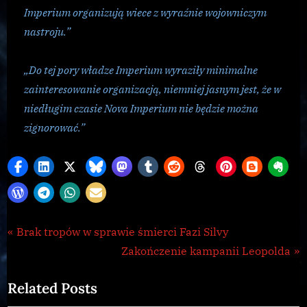
Imperium organizują wiece z wyraźnie wojowniczym
nastroju.”
„Do tej pory władze Imperium wyraziły minimalne
zainteresowanie organizacją, niemniej jasnym jest, że w
niedługim czasie Nova Imperium nie będzie można
zignorować.”
Galnet
Nawigacja
P
Brak tropów w sprawie śmierci Fazi Silvy
r
N
Zakończenie kampanii Leopolda
wpisu
e
e
Related Posts
v
x