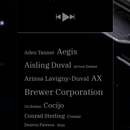
Aegis
Aden Tanner
Aisling Duval
Archon Delaine
AX
Arissa Lavigny-Duval
Brewer Corporation
Cocijo
Chi Eridani
Conrad Sterling
Corsair
Denton Patreus
Dhan