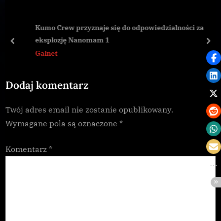
i
t
o
P
Kumo Crew przyznaje się do odpowiedzialności za
u
o
eksplozję Nanomam 1
s
s
prev
nex
Galnet
P
t
o
:
Dodaj komentarz
s
t
Twój adres email nie zostanie opublikowany.
:
Wymagane pola są oznaczone
*
Komentarz
*