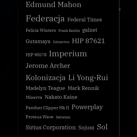
Edmund Mahon
Federacja
Federal Times
galnet
Felicia Winters
Frank Raddix
HIP 87621
Gutamaya
Górnictwo
Imperium
HIP 90578
Jerome Archer
Kolonizacja
Li Yong-Rui
Madelyn Teague
Mark Rennik
Nakato Kaine
Minerva
Powerplay
Panther Clipper Mk II
Proteus Wave
Salvation
Sol
Sirius Corporation
Sojusz