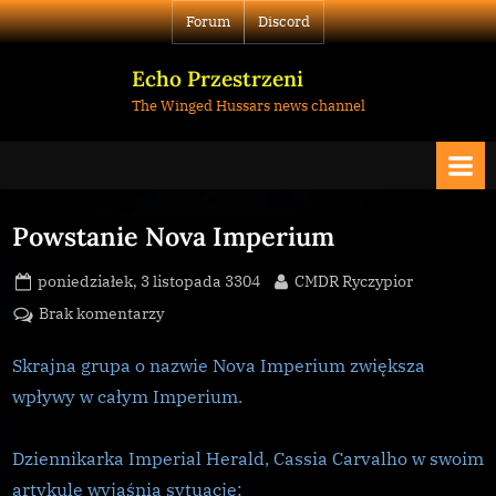
Skip
Forum
Discord
to
content
Echo Przestrzeni
The Winged Hussars news channel
Powstanie Nova Imperium
Posted
By
poniedziałek, 3 listopada 3304
CMDR Ryczypior
on
do
Brak komentarzy
Powstanie
Nova
Skrajna grupa o nazwie Nova Imperium zwiększa
Imperium
wpływy w całym Imperium.
Dziennikarka Imperial Herald, Cassia Carvalho w swoim
artykule wyjaśnia sytuację: