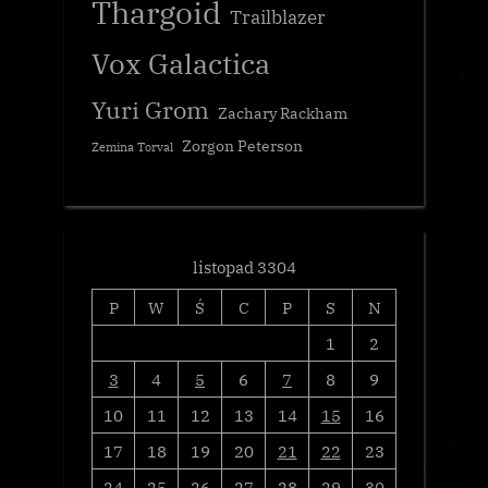
Thargoid
Trailblazer
Vox Galactica
Yuri Grom
Zachary Rackham
Zorgon Peterson
Zemina Torval
listopad 3304
P
W
Ś
C
P
S
N
1
2
3
4
5
6
7
8
9
10
11
12
13
14
15
16
17
18
19
20
21
22
23
24
25
26
27
28
29
30