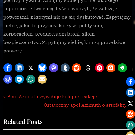
podtrzymywana. Zadajmy sobie pytanie, dlaczego
supermocarstwa chcą, byście wierzyli, że walczą z
potworami, z którymi nie da się dyskutować. Zapytajmy
siebie, jakie to przynosi korzyści politykom,
korporacjom, producentom broni, siłom
bezpieczeństwa. Zapytajmy siebie, kim są prawdziwe
potwory”.
Galnet
Nawigacja
P
Plan Azimuth wywołuje kolejne reakcje
,
r
N
Ostateczny apel Azimuth o artefakty.
wpisu
news
e
e
Related Posts
v
x
i
t