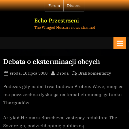
Skip
Forum
Discord
to
content
Echo Przestrzeni
The Winged Hussars news channel
Debata o eksterminacji obcych
Posted
By
do
środa, 18 lipca 3308
DYoda
Brak komentarzy
on
Debata
o
Podczas gdy nadal trwa budowa Proteus Wave, miejsce
ekstermin
ma powszechna dyskusja na temat eliminacji gatunku
obcych
Thargoidów.
Artykuł Heimara Boricheva, zastępcy redaktora The
Sovereign, podzielił opinię publiczną: