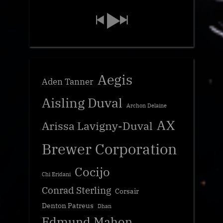
Aegis
Aden Tanner
Aisling Duval
Archon Delaine
AX
Arissa Lavigny-Duval
Brewer Corporation
Cocijo
Chi Eridani
Conrad Sterling
Corsair
Denton Patreus
Dhan
Edmund Mahon