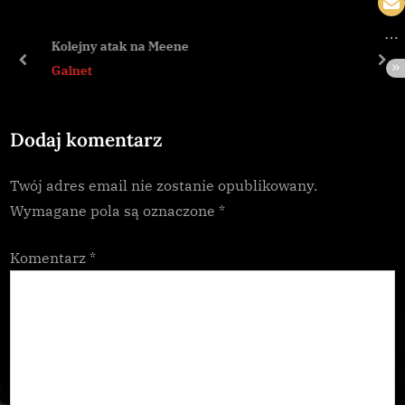
o
P
u
o
Kolejny atak na Meene
s
s
prev
nex
Galnet
P
t
o
:
Dodaj komentarz
s
t
Twój adres email nie zostanie opublikowany.
:
Wymagane pola są oznaczone
*
Komentarz
*