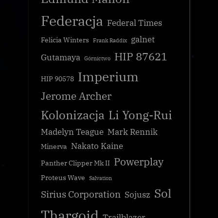
Federacja
Federal Times
galnet
Felicia Winters
Frank Raddix
HIP 87621
Gutamaya
Górnictwo
Imperium
HIP 90578
Jerome Archer
Kolonizacja
Li Yong-Rui
Madelyn Teague
Mark Rennik
Nakato Kaine
Minerva
Powerplay
Panther Clipper Mk II
Proteus Wave
Salvation
Sol
Sirius Corporation
Sojusz
Thargoid
Trailblazer