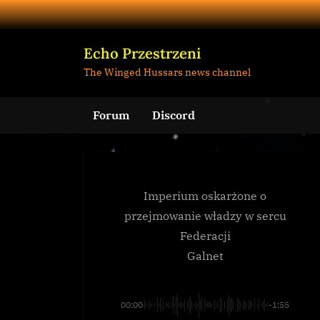
Skip
to
content
Echo Przestrzeni
The Winged Hussars news channel
Forum
Discord
Imperium oskarżone o
przejmowanie władzy w sercu
Federacji
Galnet
00:00
-1:55