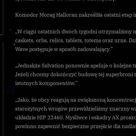
Komodor Morag Halloran nakreśliła ostatni etap i
„W ciągu ostatnich dwóch tygodni otrzymaliśmy n
caskets, orbs, relics, tablets, totems oraz urns.
Wave postępuje w sposób zadowalający.”
„Jednakże Salvation ponownie apeluje o kolejne t
Jeżeli chcemy dokończyć budowę tej superbroni 
istotnych komponentów.”
„Jako, że obcy reagują na zwiększoną koncentracj
starożytnych wrogów przewidzieliśmy znaczny wz
układzie HIP 22460. Myśliwce i eskadry AX proszo
powinno zapewnić bezpieczne przejście dla nadla