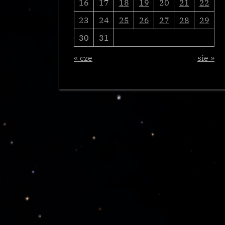
16
17
18
19
20
21
22
23
24
25
26
27
28
29
30
31
« cze
sie »