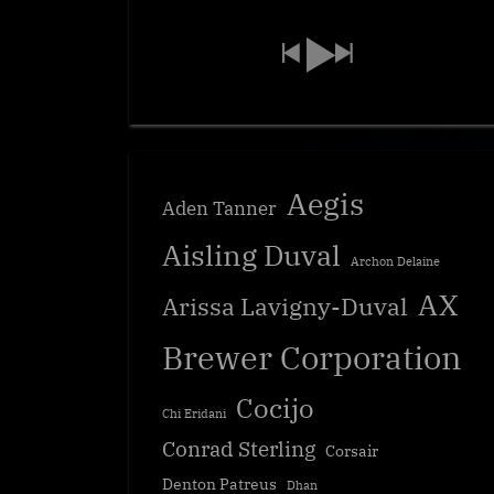
Aegis
Aden Tanner
Aisling Duval
Archon Delaine
AX
Arissa Lavigny-Duval
Brewer Corporation
Cocijo
Chi Eridani
Conrad Sterling
Corsair
Denton Patreus
Dhan