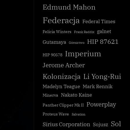
Edmund Mahon
Federacja
Federal Times
galnet
Felicia Winters
Frank Raddix
HIP 87621
Gutamaya
Górnictwo
Imperium
HIP 90578
Jerome Archer
Kolonizacja
Li Yong-Rui
Madelyn Teague
Mark Rennik
Nakato Kaine
Minerva
Powerplay
Panther Clipper Mk II
[CG] Kampania Instytutu Palina
Proteus Wave
Salvation
CG
Sol
Sirius Corporation
Sojusz