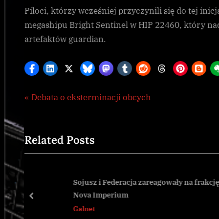
Piloci, którzy wcześniej przyczynili się do tej in
megashipu Bright Sentinel w HIP 22460, który na
artefaktów guardian.
Nawigacja
P
Debata o eksterminacji obcych
CG
,
r
wpisu
Galnet
e
,
Related Posts
v
news
i
o
u
Sojusz i Federacja zareagowały na frakcję
Nova Imperium
s
prev
Galnet
P