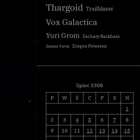
Thargoid
Trailblazer
Vox Galactica
Yuri Grom
Zachary Rackham
Zorgon Peterson
Zemina Torval
lipiec 3308
P
W
Ś
C
P
S
N
1
2
3
4
5
6
7
8
9
10
11
12
13
14
15