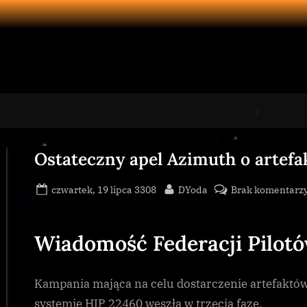
Ostateczny apel Azimuth o artefak
Posted
By
czwartek, 19 lipca 3308
DYoda
Brak komentarz
on
Wiadomość Federacji Pilot
Kampania mająca na celu dostarczenie artefaktó
systemie HIP 22460 weszła w trzecią fazę.