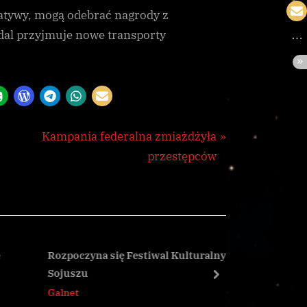
icjatywy, mogą odebrać nagrody z
dal przyjmuje nowe transporty
N
Kampania federalna zmiażdżyła
e
przestępców
x
t
P
o
s
Rozpoczyna się Festiwal Kulturalny w
Tajemnic
Sojuszu
ataki
t
next
Galnet
Galnet
: