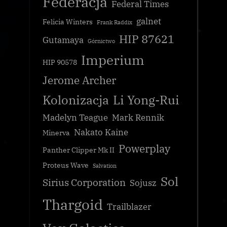
Federacja
Federal Times
galnet
Felicia Winters
Frank Raddix
HIP 87621
Gutamaya
Górnictwo
Imperium
HIP 90578
Jerome Archer
Kolonizacja
Li Yong-Rui
Madelyn Teague
Mark Rennik
Nakato Kaine
Minerva
Powerplay
Panther Clipper Mk II
Proteus Wave
Salvation
Sol
Sirius Corporation
Sojusz
Thargoid
Trailblazer