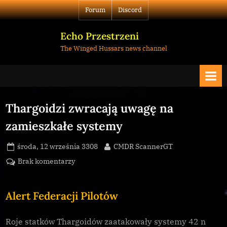
Skip
Forum
Discord
to
content
Echo Przestrzeni
The Winged Hussars news channel
Thargoidzi zwracają uwagę na
zamieszkałe systemy
Posted
By
środa, 12 września 3308
CMDR ScannerGT
on
do
Brak komentarzy
Thargoidzi
zwracają
Alert Federacji Pilotów
uwagę
na
zamieszkałe
Roje statków Thargoidów zaatakowały systemy 42 n