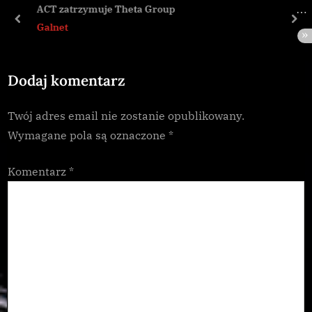
u
o
ACT zatrzymuje Theta Group
s
s
prev
nex
Galnet
P
t
o
:
Dodaj komentarz
s
t
Twój adres email nie zostanie opublikowany.
:
Wymagane pola są oznaczone
*
Komentarz
*