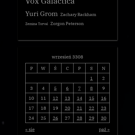
Vox Galactica
Yuri Grom
Zachary Rackham
Zorgon Peterson
Zemina Torval
wrzesień 3308
P
W
Ś
C
P
S
N
1
2
3
4
5
6
7
8
9
10
11
12
13
14
15
16
17
18
19
20
21
22
23
24
25
26
27
28
29
30
« sie
paź »