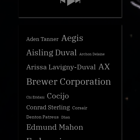
Aegis
Aden Tanner
Aisling Duval
Archon Delaine
AX
Arissa Lavigny-Duval
Brewer Corporation
Cocijo
Chi Eridani
Conrad Sterling
Corsair
Denton Patreus
Dhan
Edmund Mahon