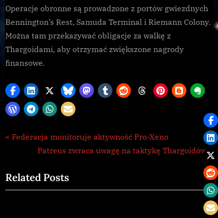
Operacje obronne są prowadzone z portów gwiezdnych
Bennington’s Rest, Samuda Terminal i Riemann Colony.
Można tam przekazywać obligacje za walkę z
Thargoidami, aby otrzymać zwiększone nagrody
finansowe.
CG
Nawigacja
P
Federacja monitoruje aktywność Pro-Xeno
,
r
N
Patreus zwraca uwagę na taktykę Thargoidów
wpisu
Galnet
e
e
,
Related Posts
v
x
Thargoid
i
t
o
P