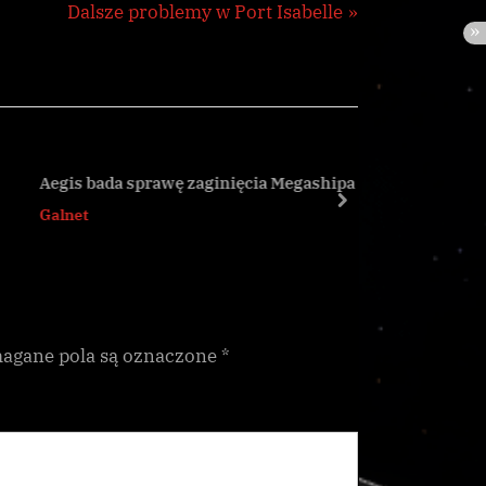
N
Dalsze problemy w Port Isabelle
e
x
t
P
o
Aegis bada sprawę zaginięcia Megashipa
Marlinist
s
next
Galnet
Galnet
t
:
gane pola są oznaczone
*