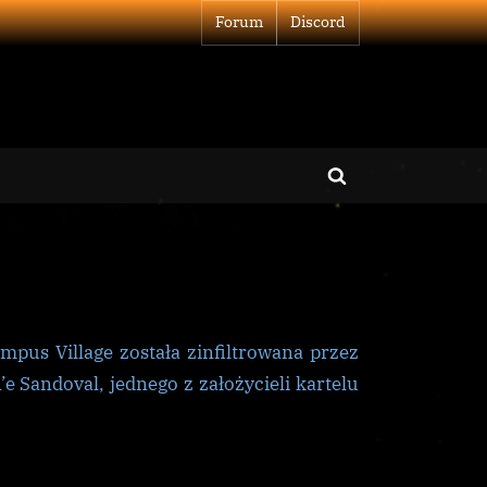
Forum
Discord
Toggle
search
form
do
Próba
pus Village została zinfiltrowana przez
zamachu
na
 Sandoval, jednego z założycieli kartelu
świadka