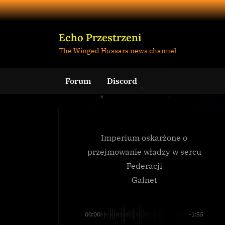
Skip
to
content
Echo Przestrzeni
The Winged Hussars news channel
Forum
Discord
Imperium oskarżone o
przejmowanie władzy w sercu
Federacji
Galnet
00:00
-1:55