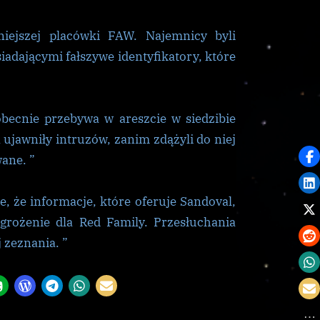
niejszej placówki FAW. Najemnicy byli
adającymi fałszywe identyfikatory, które
obecnie przebywa w areszcie w siedzibie
ujawniły intruzów, zanim zdążyli do niej
wane. ”
 że informacje, które oferuje Sandoval,
agrożenie dla Red Family. Przesłuchania
 zeznania. ”