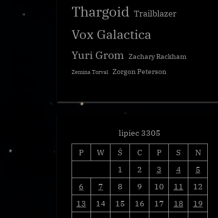
Thargoid
Trailblazer
Vox Galactica
Yuri Grom
Zachary Rackham
Zorgon Peterson
Zemina Torval
lipiec 3305
P
W
Ś
C
P
S
N
1
2
3
4
5
6
7
8
9
10
11
12
13
14
15
16
17
18
19