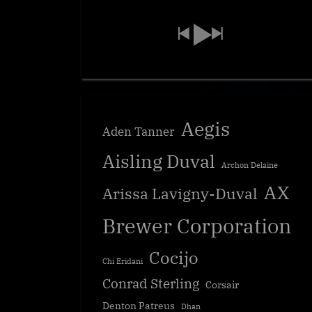
Aegis
Aden Tanner
Aisling Duval
Archon Delaine
AX
Arissa Lavigny-Duval
Brewer Corporation
Cocijo
Chi Eridani
Conrad Sterling
Corsair
Denton Patreus
Dhan