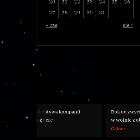
20
21
22
23
24
25
26
27
28
29
30
31
« cze
sie »
jatywa kompanii
Rok od zwycięstwa ludzkości
ere
w wojnie z obcymi
prev
Galnet