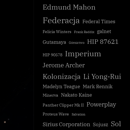
Edmund Mahon
Federacja
Federal Times
galnet
Felicia Winters
Frank Raddix
HIP 87621
Gutamaya
Górnictwo
Statusów Stacji
Fala przestępstw budzi obawy o
Imperium
bezpieczeństwo
HIP 90578
Galnet
Jerome Archer
Kolonizacja
Li Yong-Rui
Madelyn Teague
Mark Rennik
Nakato Kaine
Minerva
Powerplay
Panther Clipper Mk II
Proteus Wave
Salvation
Sol
Sirius Corporation
Sojusz