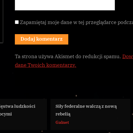
Zapamiętaj moje dane w tej przeglądarce podcz
Ta strona używa Akismet do redukcji spamu.
Dowi
dane Twoich komentarzy.
Siły federalne walczą z nową
Dostarczamy zas
rebelią
produkcji pocis
ekstrakcyjnych
Galnet
CG