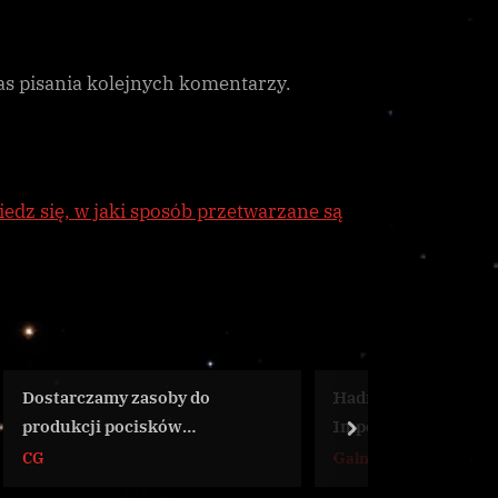
as pisania kolejnych komentarzy.
edz się, w jaki sposób przetwarzane są
oby do
Hadrian Duval popiera izolację
K
ków
Imperium
W
next
Galnet
C