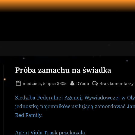
Próba zamachu na świadka
Posted
By
niedziela, 5 lipca 3305
DYoda
Brak komentarzy
on
Siedziba Federalnej Agencji Wywiadowczej w Olym
jednostkę najemników usiłującą zamordować Jan’e
Red Family.
Agent Viola Trask przekazała: