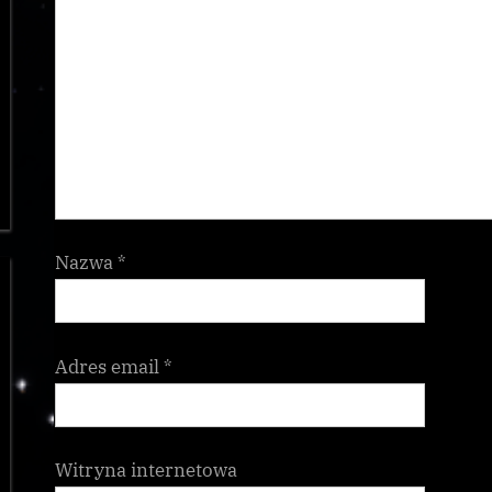
Nazwa
*
Adres email
*
Witryna internetowa