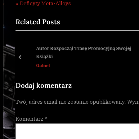
Nawigacja
P
Deficyty Meta-Alloys
Galnet
,
r
wpisu
news
Related Posts
e
v
i
o
Autor Rozpoczął Trasę Promocyjną Swojej
Książki
u
prev
Galnet
s
P
o
Dodaj komentarz
s
Twój adres email nie zostanie opublikowany.
Wyma
t
:
Komentarz
*