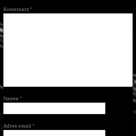
Komentarz
*
Nazwa
*
Adres email
*