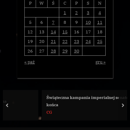
P
W
Ś
C
P
S
N
1
2
3
4
5
6
7
8
9
10
11
12
13
14
15
16
17
18
19
20
21
22
23
24
25
26
27
28
29
30
« paź
gru »
Świąteczna kampania imperialnej senator dobiegła
końca
prev
nex
CG