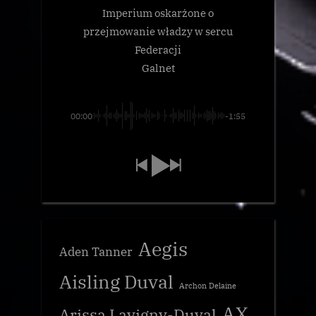
Imperium oskarżone o
przejmowanie władzy w sercu
Federacji
Galnet
00:00
-1:55
Aegis
Aden Tanner
Aisling Duval
Archon Delaine
AX
Arissa Lavigny-Duval