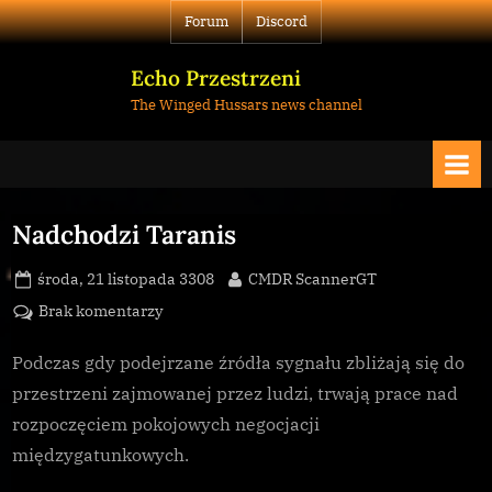
Skip
Forum
Discord
to
content
Echo Przestrzeni
The Winged Hussars news channel
Nadchodzi Taranis
Posted
By
środa, 21 listopada 3308
CMDR ScannerGT
on
do
Brak komentarzy
Nadchodzi
Taranis
Podczas gdy podejrzane źródła sygnału zbliżają się do
przestrzeni zajmowanej przez ludzi, trwają prace nad
rozpoczęciem pokojowych negocjacji
międzygatunkowych.