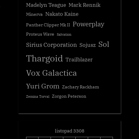
Madelyn Teague
Mark Rennik
Nakato Kaine
Minerva
Powerplay
Panther Clipper Mk II
Proteus Wave
Salvation
Sol
Sirius Corporation
Sojusz
Thargoid
Trailblazer
Vox Galactica
Yuri Grom
Zachary Rackham
Zorgon Peterson
Zemina Torval
listopad 3308