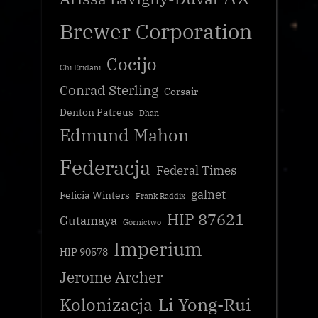
Brewer Corporation
Cocijo
Chi Eridani
Conrad Sterling
Corsair
Denton Patreus
Dhan
Edmund Mahon
Federacja
Federal Times
galnet
Felicia Winters
Frank Raddix
HIP 87621
Gutamaya
Górnictwo
Imperium
HIP 90578
Jerome Archer
Kolonizacja
Li Yong-Rui