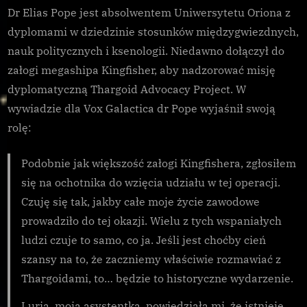
Dr Elias Pope jest absolwentem Uniwersytetu Oriona z
dyplomami w dziedzinie stosunków międzygwiezdnych,
nauk politycznych i ksenologii. Niedawno dołączył do
załogi megashipa Kingfisher, aby nadzorować misję
dyplomatyczną Thargoid Advocacy Project. W
wywiadzie dla Vox Galactica dr Pope wyjaśnił swoją
rolę:
Podobnie jak większość załogi Kingfishera, zgłosiłem
się na ochotnika do wzięcia udziału w tej operacji.
Czuję się tak, jakby całe moje życie zawodowe
prowadziło do tej okazji. Wielu z tych wspaniałych
ludzi czuje to samo, co ja. Jeśli jest choćby cień
szansy na to, że zaczniemy właściwie rozmawiać z
Thargoidami, to… będzie to historyczne wydarzenie.
Luria, moja asystentka, powiedziała mi, że istnieje