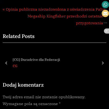
Galnet
Nawigacja
P
Opinia publiczna niezadowolona z oświadczenia Palin
,
r
N
Megaship Kingfisher przechodzi ostatnie
wpisu
Thargoid
e
e
przygotowania
v
x
Related Posts
i
t
o
P
u
o
s
s
[CG] Duradrive dla Federacji
P
t
prev
nex
CG
o
:
s
Dodaj komentarz
t
:
Twój adres email nie zostanie opublikowany.
Wymagane pola są oznaczone
*