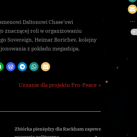
smenowi Daltonowi Chase’owi
o znaczącej roli w organizowaniu
go Sovereign, Heimar Borichev, kolejny
acjonowania z pokładu megashipa.
N
Uznanie dla projektu Pro-Peace
e
x
t
P
o
Zbiórka pieniędzy dla Rackham zapewnia
Caine-Mas
wsparcie polityczne
korporac