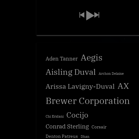
Aegis
Aden Tanner
Aisling Duval
Archon Delaine
AX
Arissa Lavigny-Duval
Brewer Corporation
Cocijo
Chi Eridani
Conrad Sterling
Corsair
Denton Patreus
Dhan