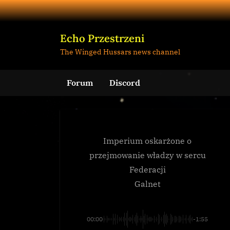
Skip
to
content
Echo Przestrzeni
The Winged Hussars news channel
Forum
Discord
Imperium oskarżone o
przejmowanie władzy w sercu
Federacji
Galnet
00:00
-1:55