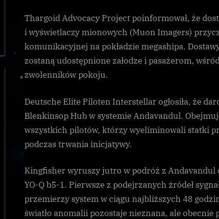
Thargoid Advocacy Project poinformował, że do
i wyświetlaczy mionowych (Muon Imagers) przycz
komunikacyjnej na pokładzie megashipa. Dostaw
zostaną udostępnione załodze i pasażerom, wśród 
zwolenników pokoju.
Deutsche Elite Piloten Interstellar ogłosiła, że d
Blenkinsop Hub w systemie Andavandul. Obejmuje
wszystkich pilotów, którzy wyeliminowali statki 
podczas trwania inicjatywy.
Kingfisher wyruszy jutro w podróż z Andavandul
YO-Q b5-1. Pierwsze z podejrzanych źródeł sygn
przemierzy system w ciągu najbliższych 48 godzi
światło anomalii pozostaje nieznana, ale obecnie 