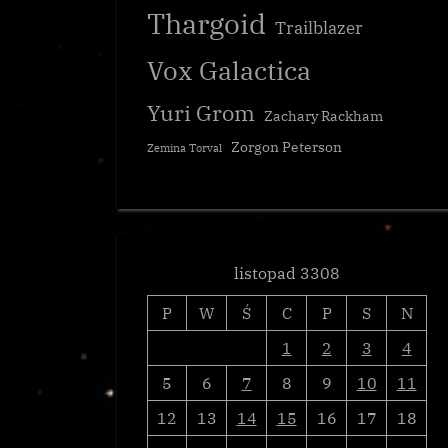
Thargoid
CG
Trailblazer
Vox Galactica
Yuri Grom
Zachary Rackham
Zorgon Peterson
Zemina Torval
listopad 3308
P
W
Ś
C
P
S
N
1
2
3
4
5
6
7
8
9
10
11
12
13
14
15
16
17
18