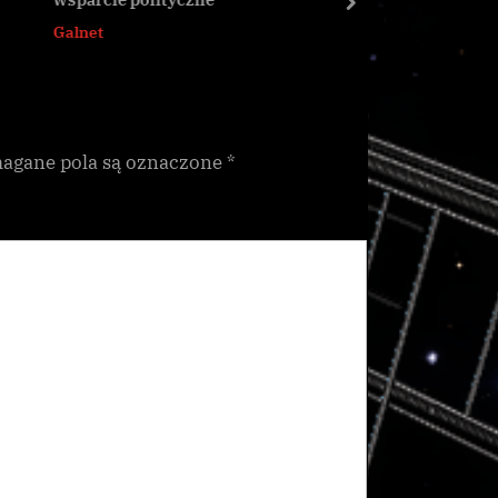
s
next
Galnet
Galnet
t
:
gane pola są oznaczone
*