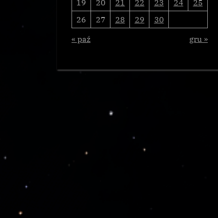
19
20
21
22
23
24
25
26
27
28
29
30
« paź
gru »