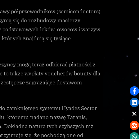
stawy półprzewodników (semiconductors)
ynią się do rozbudowy macierzy
y podstawowych leków, owoców i warzyw
których znajdują się tysiące
arczyńcy mogą teraz odbierać płatności z
 to także wypłaty voucherów bounty dla
przestępcze zagrażające dostawom
 do zamkniętego systemu Hyades Sector
ału, któremu nadano nazwę Taranis,
n. Dokładna natura tych szybszych niż
przyjmuje się, że pochodzą one od