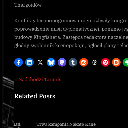
Thargoidów.
Konflikty harmonogramów uniemożliwiły kongre
poprowadzenie misji dyplomatycznej, pomimo jeg
budowy Kingfishera. Zastępca redaktora naczelne
głośny zwolennik ksenopokoju, ogłosił plany rel
Nawigacja
P
Nadchodzi Taranis
Galnet
,
r
wpisu
Thargoid
Related Posts
e
v
i
o
 Ltd.
Trwa kampania Nakato Kane