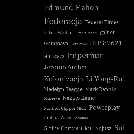
Edmund Mahon
Federacja
Federal Times
galnet
Felicia Winters
Frank Raddix
HIP 87621
Gutamaya
Górnictwo
Imperium
HIP 90578
Jerome Archer
Kolonizacja
Li Yong-Rui
Madelyn Teague
Mark Rennik
Nakato Kaine
Minerva
Powerplay
Panther Clipper Mk II
Proteus Wave
Salvation
Sol
Sirius Corporation
Sojusz
uty NMLA
Wsparcie surowcowe dla Torval Mining