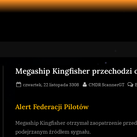
Megaship Kingfisher przechodzi 
Posted
By
czwartek, 22 listopada 3308
CMDR ScannerGT
on
Alert Federacji Pilotów
Megaship Kingfisher otrzymał zaopatrzenie prze
podejrzanym źródłem sygnału.