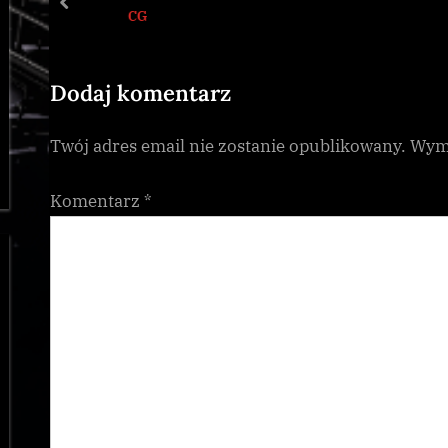
u
prev
CG
s
P
o
Dodaj komentarz
s
Twój adres email nie zostanie opublikowany.
Wyma
t
:
Komentarz
*